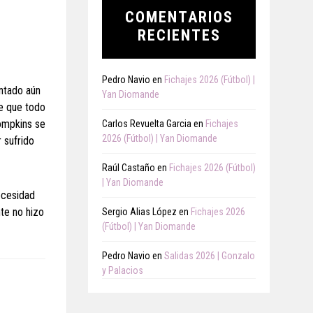
COMENTARIOS
RECIENTES
Pedro Navio
en
Fichajes 2026 (Fútbol) |
antado aún
Yan Diomande
de que todo
hompkins se
Carlos Revuelta Garcia
en
Fichajes
2026 (Fútbol) | Yan Diomande
 sufrido
Raúl Castaño
en
Fichajes 2026 (Fútbol)
| Yan Diomande
ecesidad
te no hizo
Sergio Alias López
en
Fichajes 2026
(Fútbol) | Yan Diomande
Pedro Navio
en
Salidas 2026 | Gonzalo
y Palacios