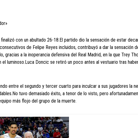
dor»
finalizó con un abultado 26-18.El partido dio la sensación de estar dec
s consecutivos de Felipe Reyes incluidos, contribuyó a dar la sensación 
do, gracias a la inoperancia defensiva del Real Madrid, en la que Trey T
 el luminoso.Luca Doncic se retiró un poco antes al vestuario tras haber
ondo entre el segundo y tercer cuarto para inculcar a sus jugadores la n
ables.No tuvo demasiado éxito, a tenor de lo visto, pero afortunadamen
 equipo más flojo del grupo de la muerte.