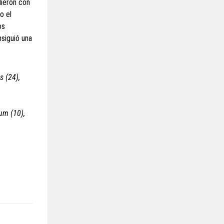
dieron con
o el
os
nsiguió una
s (24),
um (10),