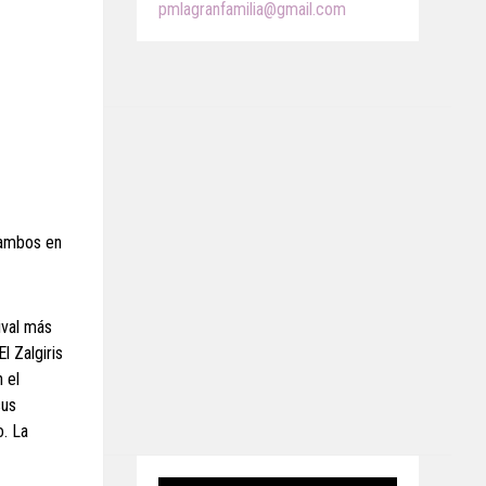
pmlagranfamilia@gmail.com
e ambos en
ival más
l Zalgiris
 el
sus
o. La