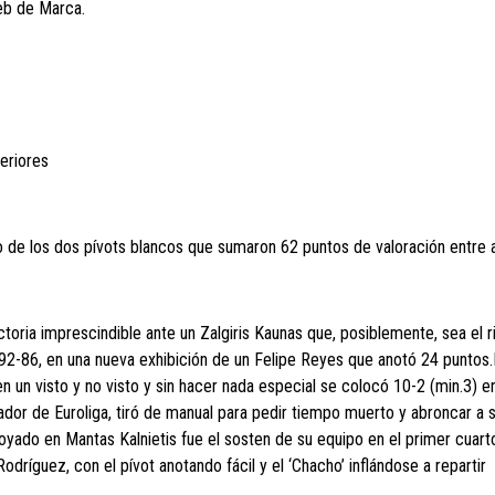
eb de Marca.
eriores
nguno de los dos pívots blancos que sumaron 62 puntos de valoración entr
ctoria imprescindible ante un Zalgiris Kaunas que, posiblemente, sea el r
 92-86, en una nueva exhibición de un Felipe Reyes que anotó 24 puntos.E
n un visto y no visto y sin hacer nada especial se colocó 10-2 (min.3) en
ador de Euroliga, tiró de manual para pedir tiempo muerto y abroncar a 
yado en Mantas Kalnietis fue el sosten de su equipo en el primer cuart
dríguez, con el pívot anotando fácil y el ‘Chacho’ inflándose a repartir