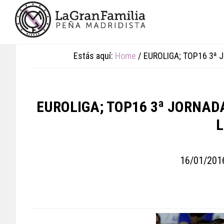
Skip
Skip
Skip
to
to
to
main
primary
footer
content
sidebar
Estás aquí:
Home
/
EUROLIGA; TOP16 3ª J
EUROLIGA; TOP16 3ª JORNADA
L
16/01/201