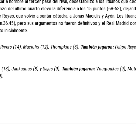
r a hombre al tercer pase del rival, desestabilizó a los lituanos que ce
zo del último cuarto elevó la diferencia a los 15 puntos (68-53), dejand
 Reyes, que volvió a sentar cátedra, a Jonas Maciulis y Ayón. Los lituan
.36.45), pero sus argumentos no fueron definitivos y el Real Madrid co
o inicialmente.
 Rivers (14), Maciulis (12), Thompkins (3).
También jugaron:
Felipe Reye
s (13), Jankaunas (8) y Sajus (0).
También jugaron:
Vougioukas (9), Mot
0).