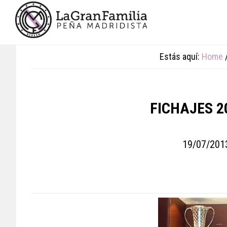
Skip
Skip
Skip
to
to
to
main
primary
footer
content
sidebar
Estás aquí:
Home
FICHAJES 2
19/07/201