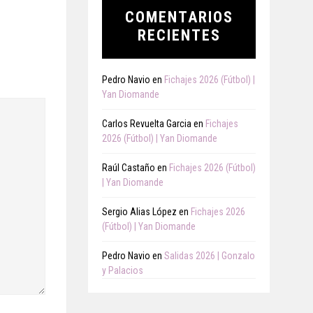
COMENTARIOS
RECIENTES
Pedro Navio
en
Fichajes 2026 (Fútbol) |
Yan Diomande
Carlos Revuelta Garcia
en
Fichajes
2026 (Fútbol) | Yan Diomande
Raúl Castaño
en
Fichajes 2026 (Fútbol)
| Yan Diomande
Sergio Alias López
en
Fichajes 2026
(Fútbol) | Yan Diomande
Pedro Navio
en
Salidas 2026 | Gonzalo
y Palacios