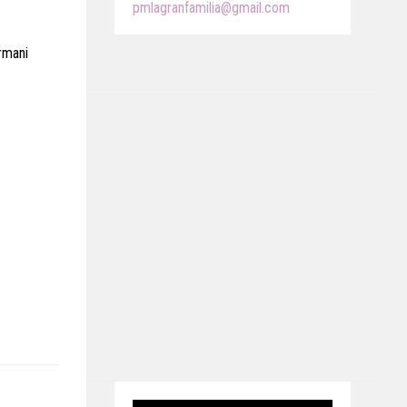
pmlagranfamilia@gmail.com
rmani