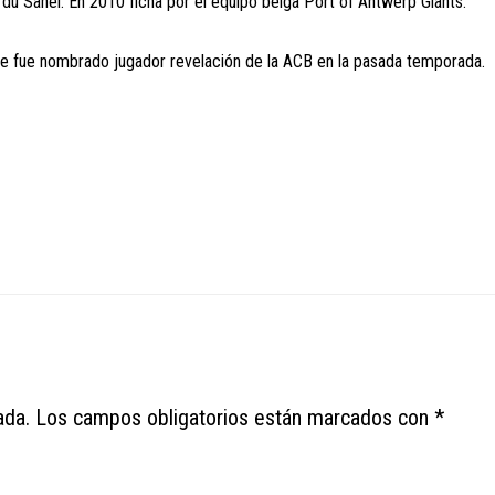
e du Sahel. En 2010 ficha por el equipo belga Port of Antwerp Giants.
de fue nombrado jugador revelación de la ACB en la pasada temporada.
ada.
Los campos obligatorios están marcados con
*