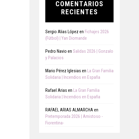
COMENTARIOS
RECIENTES
Sergio Alias López
en
Fichajes 2026
(Fútbol) | Yan Diomande
Pedro Navio
en
Salidas 2026 | Gonzalo
y Palacios
Mario Pérez Iglesias
en
La Gran Familia
Solidaria | Incendios en España
Rafael Arias
en
La Gran Familia
Solidaria | Incendios en España
RAFAEL ARIAS ALMARCHA
en
Pretemporada 2026 | Amistoso -
Fiorentina-