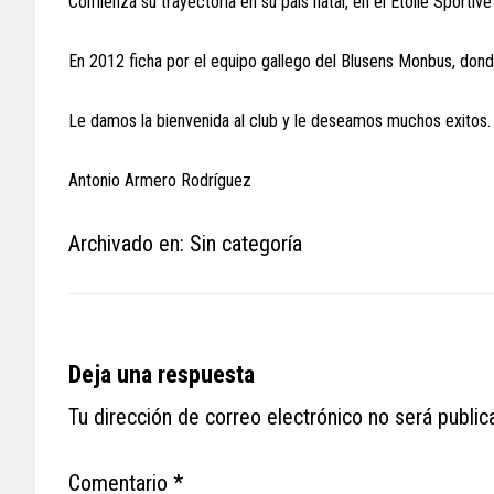
Comienza su trayectoria en su país natal, en el Étoile Sportiv
En 2012 ficha por el equipo gallego del Blusens Monbus, don
Le damos la bienvenida al club y le deseamos muchos exitos.
Antonio Armero Rodríguez
Archivado en: Sin categoría
Reader
Deja una respuesta
Interactions
Tu dirección de correo electrónico no será public
Comentario
*