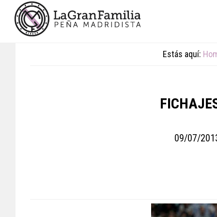
Skip
Skip
Skip
to
to
to
main
primary
footer
content
sidebar
Estás aquí:
Ho
FICHAJES
09/07/201