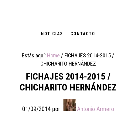
Skip
Skip
Skip
to
to
to
main
primary
footer
content
sidebar
NOTICIAS
CONTACTO
Estás aquí:
Home
/
FICHAJES 2014-2015 /
CHICHARITO HERNÁNDEZ
FICHAJES 2014-2015 /
CHICHARITO HERNÁNDEZ
01/09/2014
por
Antonio Armero