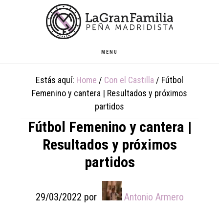
Skip
Skip
Skip
to
to
to
main
primary
footer
content
sidebar
MENU
Estás aquí:
Home
/
Con el Castilla
/
Fútbol
Femenino y cantera | Resultados y próximos
partidos
Fútbol Femenino y cantera |
Resultados y próximos
partidos
29/03/2022
por
Antonio Armero