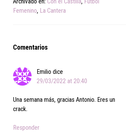
Archivado en:
Con el Castilla
,
Fútbol
Femenino
,
La Cantera
Reader
Comentarios
Interactions
Emilio
dice
29/03/2022 at 20:40
Una semana más, gracias Antonio. Eres un
crack.
Responder