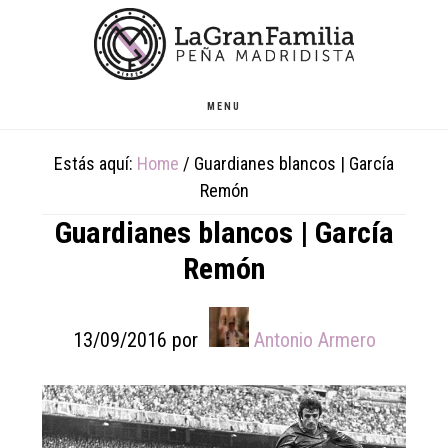
Skip
Skip
Skip
to
to
to
main
primary
footer
content
sidebar
MENU
Estás aquí:
Home
/
Guardianes blancos | García
Remón
Guardianes blancos | García
Remón
13/09/2016
por
Antonio Armero