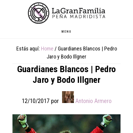
Skip
Skip
Skip
to
to
to
main
primary
footer
content
sidebar
MENU
Estás aquí:
Home
/
Guardianes Blancos | Pedro
Jaro y Bodo Illgner
Guardianes Blancos | Pedro
Jaro y Bodo Illgner
12/10/2017
por
Antonio Armero