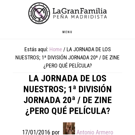
Skip
Skip
Skip
to
to
to
main
primary
footer
content
sidebar
MENU
Estás aquí:
Home
/
LA JORNADA DE LOS
NUESTROS; 1ª DIVISIÓN JORNADA 20ª / DE ZINE
¿PERO QUÉ PELÍCULA?
LA JORNADA DE LOS
NUESTROS; 1ª DIVISIÓN
JORNADA 20ª / DE ZINE
¿PERO QUÉ PELÍCULA?
17/01/2016
por
Antonio Armero