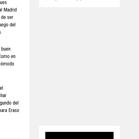
gues
al Madrid
 de ser
uego del
.
n buen
 Como en
o cómodo
el
char
egundo del
 para Eraso