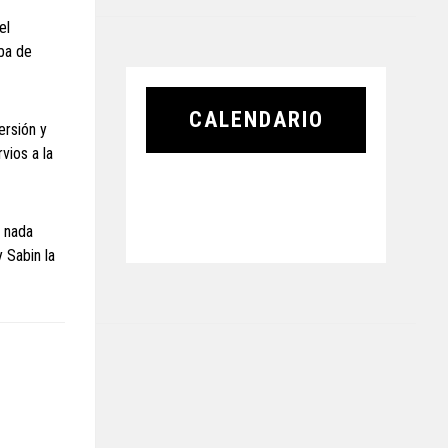
el
aba de
CALENDARIO
ersión y
vios a la
e nada
y Sabin la