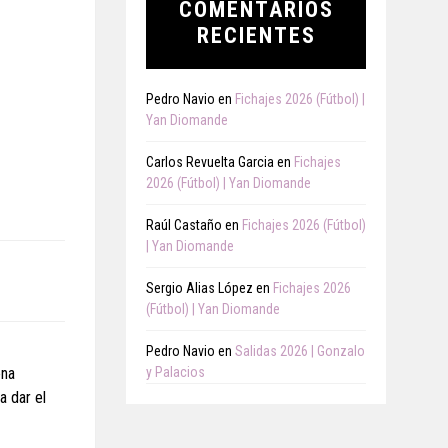
COMENTARIOS
RECIENTES
Pedro Navio
en
Fichajes 2026 (Fútbol) |
Yan Diomande
Carlos Revuelta Garcia
en
Fichajes
2026 (Fútbol) | Yan Diomande
Raúl Castaño
en
Fichajes 2026 (Fútbol)
| Yan Diomande
Sergio Alias López
en
Fichajes 2026
(Fútbol) | Yan Diomande
Pedro Navio
en
Salidas 2026 | Gonzalo
ena
y Palacios
a dar el