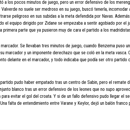
ntó a los pocos minutos de juego, pero un error defensivo de los meren
to Valverde no suele ser medroso en su juego, buscó tenerla, incomodar 
strarse peligroso en sus subidas a la meta defendida por Navas. Además
ndo el equipo dirigido por Zidane se empezaba a sentir agobiado por el j
e la primera parte que ya pusieron muy de cara el partido a los madridistas
el marcador. Se llevaban tres minutos de juego, cuando Benzema puso u
e a su marcador y un imponente derechazo que se coló en la meta vasca.
ronto delante en el marcador, y todo indicaba que podía ser otro partid
de partido pudo haber empatado tras un centro de Sabin, pero el remate d
junto blanco tras un error defensivo de los leones que no supo aprove
para evitar el gol del croata. Y si de un fallo defensivo pudo llegar el s
. Una falta de entendimiento entre Varane y Keylor, dejó un balón franco