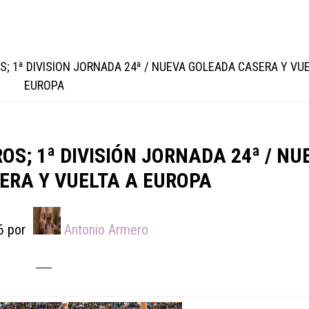
; 1ª DIVISIÓN JORNADA 24ª / NUEVA GOLEADA CASERA Y VUE
EUROPA
S; 1ª DIVISIÓN JORNADA 24ª / NU
ERA Y VUELTA A EUROPA
6
por
Antonio Armero