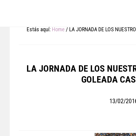
Skip
Skip
Skip
to
to
to
main
primary
footer
content
sidebar
Estás aquí:
Home
/
LA JORNADA DE LOS NUESTROS
LA JORNADA DE LOS NUESTRO
GOLEADA CAS
13/02/201