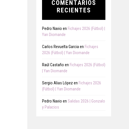
COMENTARIOS
RECIENTES
Pedro Navio
en
Fichajes 2026 (Fútbol) |
Yan Diomande
Carlos Revuelta Garcia
en
Fichajes
2026 (Fútbol) | Yan Diomande
Raúl Castaño
en
Fichajes 2026 (Fútbol)
| Yan Diomande
Sergio Alias López
en
Fichajes 2026
(Fútbol) | Yan Diomande
Pedro Navio
en
Salidas 2026 | Gonzalo
y Palacios