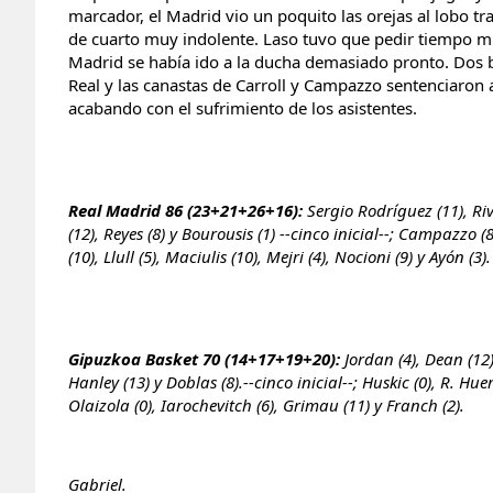
marcador, el Madrid vio un poquito las orejas al lobo t
de cuarto muy indolente. Laso tuvo que pedir tiempo 
Madrid se había ido a la ducha demasiado pronto. Dos
Real y las canastas de Carroll y Campazzo sentenciaron
acabando con el sufrimiento de los asistentes.
Real Madrid 86 (23+21+26+16):
Sergio Rodríguez (11), Riv
(12), Reyes (8) y Bourousis (1) --cinco inicial--; Campazzo (
(10), Llull (5), Maciulis (10), Mejri (4), Nocioni (9) y Ayón (3)
Gipuzkoa Basket 70 (14+17+19+20):
Jordan (4), Dean (12)
Hanley (13) y Doblas (8).--cinco inicial--; Huskic (0), R. Huer
Olaizola (0), Iarochevitch (6), Grimau (11) y Franch (2).
Gabriel.