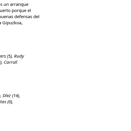
ras un arranque
muerto porque el
 buenas defensas del
 a Gipuzkoa,
ers (5), Rudy
8), Carroll
.
, Díez (14),
tas (0),