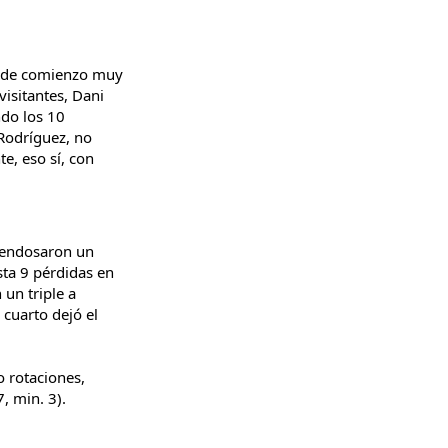
do de comienzo muy
visitantes, Dani
ando los 10
 Rodríguez, no
e, eso sí, con
e endosaron un
sta 9 pérdidas en
 un triple a
 cuarto dejó el
o rotaciones,
, min. 3).