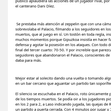
público aplaudiera las acciones de un jugador rival, p
el canterano Dani Díez.
Se prestaba más atención al zeppelin que con una cám
sobrevolaba el Palacio, filmando a los seguidores en lo
muertos, que al juego en sí. Un tostón en toda regla, in
muchos momentos porque Gipuzkoa insistía en hacer fal
defensa y agotar la posesión en los ataques. Con todo de
final del tercer cuarto: 70-50. Y por increible que parez
seguidores que abandonaron el Palacio, conscientes d
daba para más.
Mejor estar al solecito dando una vuelta o tomando al
en un bar cercano que aguantar un partido tan soporífe
El silencio se escuchaba en el Palacio, roto únicamente
de los tiempos muertos. Se podía oir a los jugadores p
en los 2 para 2, a Laso indicando jugada, las quejas de R
un partido a puerta cerrada. Con 4 minutos por jugar y