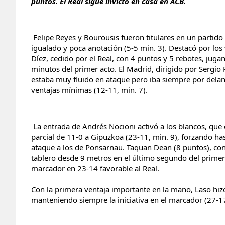
puntos. El Real sigue invicto en casa en ACB.
Felipe Reyes y Bourousis fueron titulares en un parti
igualado y poca anotación (5-5 min. 3). Destacó por los 
Díez, cedido por el Real, con 4 puntos y 5 rebotes, jug
minutos del primer acto. El Madrid, dirigido por Sergio
estaba muy fluido en ataque pero iba siempre por delant
ventajas mínimas (12-11, min. 7).
La entrada de Andrés Nocioni activó a los blancos, qu
parcial de 11-0 a Gipuzkoa (23-11, min. 9), forzando ha
ataque a los de Ponsarnau. Taquan Dean (8 puntos), con
tablero desde 9 metros en el último segundo del primer
marcador en 23-14 favorable al Real.
Con la primera ventaja importante en la mano, Laso hiz
manteniendo siempre la iniciativa en el marcador (27-17