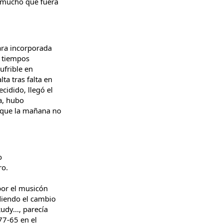
or mucho que fuera
ara incorporada
s tiempos
sufrible en
ta tras falta en
cidido, llegó el
ca, hubo
e que la mañana no
go
ro.
 por el musicón
idiendo el cambio
udy..., parecía
 77-65 en el