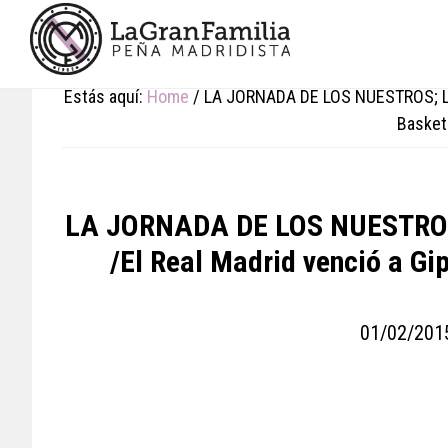
Skip
Skip
Skip
to
to
to
main
primary
footer
content
sidebar
Estás aquí:
Home
/
LA JORNADA DE LOS NUESTROS; LIG
Basket
LA JORNADA DE LOS NUESTROS;
/El Real Madrid venció a Gi
01/02/201