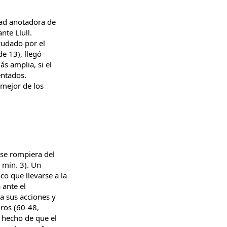
dad anotadora de
ante Llull.
ayudado por el
de 13), llegó
s amplia, si el
tentados.
 mejor de los
 se rompiera del
, min. 3). Un
o que llevarse a la
 ante el
a sus acciones y
uros (60-48,
l hecho de que el