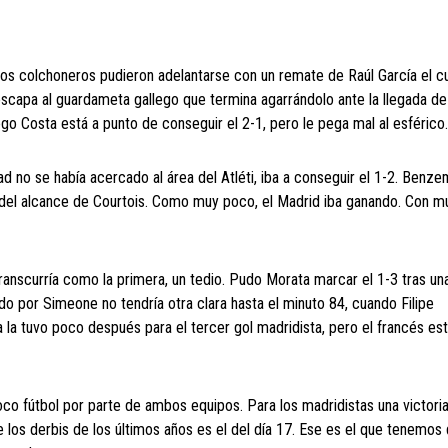
os colchoneros pudieron adelantarse con un remate de Raúl García el cu
 escapa al guardameta gallego que termina agarrándolo ante la llegada de
go Costa está a punto de conseguir el 2-1, pero le pega mal al esférico.
d no se había acercado al área del Atléti, iba a conseguir el 1-2. Benz
os del alcance de Courtois. Como muy poco, el Madrid iba ganando. Con m
ranscurría como la primera, un tedio. Pudo Morata marcar el 1-3 tras un
ido por Simeone no tendría otra clara hasta el minuto 84, cuando Filipe
ma la tuvo poco después para el tercer gol madridista, pero el francés est
poco fútbol por parte de ambos equipos. Para los madridistas una victoria
 los derbis de los últimos años es el del día 17. Ese es el que tenemos 