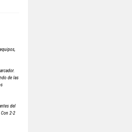
 equipos,
arcador.
ndo de las
os
antes del
. Con 2-2