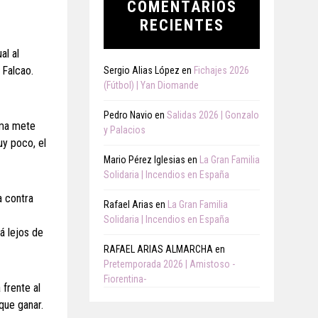
COMENTARIOS
RECIENTES
al al
 Falcao.
Sergio Alias López
en
Fichajes 2026
(Fútbol) | Yan Diomande
Pedro Navio
en
Salidas 2026 | Gonzalo
ema mete
y Palacios
uy poco, el
Mario Pérez Iglesias
en
La Gran Familia
Solidaria | Incendios en España
a contra
Rafael Arias
en
La Gran Familia
Solidaria | Incendios en España
á lejos de
RAFAEL ARIAS ALMARCHA
en
Pretemporada 2026 | Amistoso -
Fiorentina-
 frente al
que ganar.