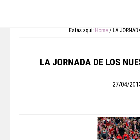
Skip
Skip
Skip
to
to
to
main
primary
footer
content
sidebar
Estás aquí:
Home
/
LA JORNADA
LA JORNADA DE LOS NUE
27/04/201