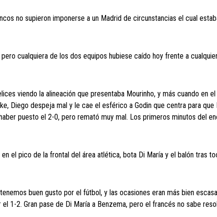
lancos no supieron imponerse a un Madrid de circunstancias el cual estab
pero cualquiera de los dos equipos hubiese caído hoy frente a cualquie
ices viendo la alineación que presentaba Mourinho, y más cuando en el
oke, Diego despeja mal y le cae el esférico a Godin que centra para que 
haber puesto el 2-0, pero remató muy mal. Los primeros minutos del e
en el pico de la frontal del área atlética, bota Di María y el balón tras t
 tenemos buen gusto por el fútbol, y las ocasiones eran más bien escas
el 1-2. Gran pase de Di María a Benzema, pero el francés no sabe resol