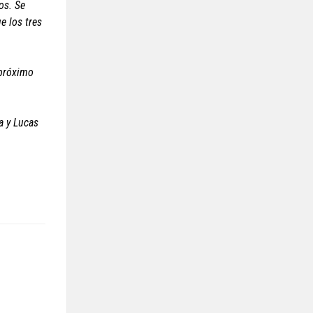
os. Se
e los tres
 próximo
a y Lucas