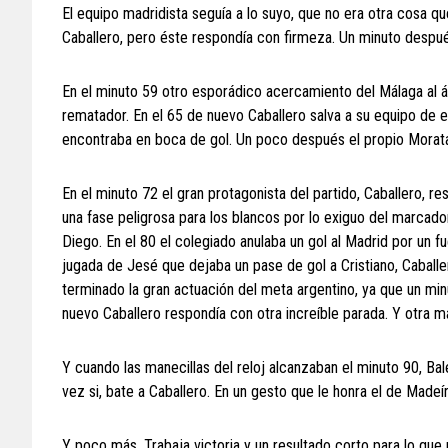
El equipo madridista seguía a lo suyo, que no era otra cosa q
Caballero, pero éste respondía con firmeza. Un minuto después
En el minuto 59 otro esporádico acercamiento del Málaga al á
rematador. En el 65 de nuevo Caballero salva a su equipo de e
encontraba en boca de gol. Un poco después el propio Morata
En el minuto 72 el gran protagonista del partido, Caballero, re
una fase peligrosa para los blancos por lo exiguo del marcado
Diego. En el 80 el colegiado anulaba un gol al Madrid por un 
jugada de Jesé que dejaba un pase de gol a Cristiano, Caball
terminado la gran actuación del meta argentino, ya que un mi
nuevo Caballero respondía con otra increíble parada. Y otra 
Y cuando las manecillas del reloj alcanzaban el minuto 90, Bale
vez si, bate a Caballero. En un gesto que le honra el de Madeí
Y poco más. Trabaja victoria y un resultado corto para lo que 