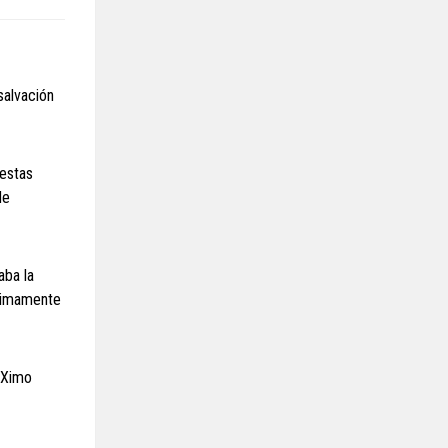
salvación
 estas
de
aba la
ltimamente
y Ximo