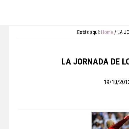
Skip
Skip
Skip
to
to
to
main
primary
footer
content
sidebar
Estás aquí:
Home
/
LA JO
LA JORNADA DE L
19/10/201