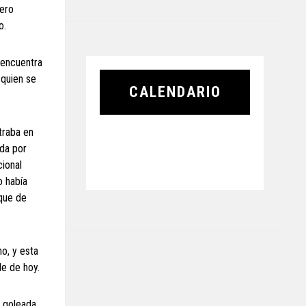
ñero
o.
 encuentra
 quien se
CALENDARIO
ntraba en
ida por
cional
o había
 que de
no, y esta
de de hoy.
a goleada