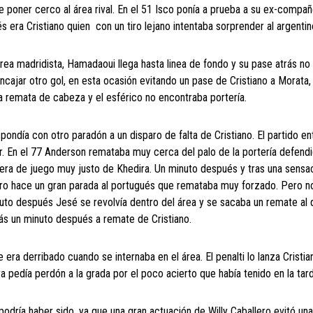
ue poner cerco al área rival. En el 51 Isco ponía a prueba a su ex-compa
 era Cristiano quien con un tiro lejano intentaba sorprender al argentin
rea madridista, Hamadaoui llega hasta linea de fondo y su pase atrás no
ncajar otro gol, en esta ocasión evitando un pase de Cristiano a Morata,
 remata de cabeza y el esférico no encontraba portería.
spondía con otro paradón a un disparo de falta de Cristiano. El partido e
r. En el 77 Anderson remataba muy cerca del palo de la portería defend
fuera de juego muy justo de Khedira. Un minuto después y tras una sensa
ero hace un gran parada al portugués que remataba muy forzado. Pero n
nuto después Jesé se revolvía dentro del área y se sacaba un remate al
más un minuto después a remate de Cristiano.
 era derribado cuando se internaba en el área. El penalti lo lanza Cristia
ra pedía perdón a la grada por el poco acierto que había tenido en la tar
podría haber sido, ya que una gran actuación de Willy Caballero evitó un