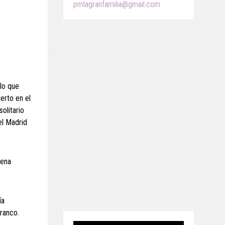
pmlagranfamilia@gmail.com
 lo que
erto en el
solitario
el Madrid
uena
ía
franco.