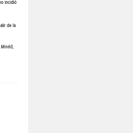
o incidió
lir de la
Min60,