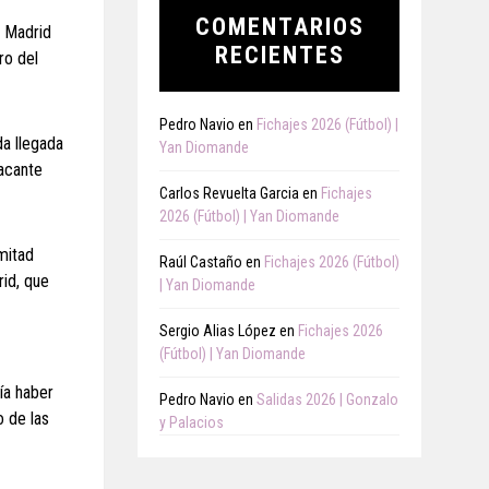
COMENTARIOS
l Madrid
RECIENTES
ro del
Pedro Navio
en
Fichajes 2026 (Fútbol) |
da llegada
Yan Diomande
tacante
Carlos Revuelta Garcia
en
Fichajes
2026 (Fútbol) | Yan Diomande
mitad
Raúl Castaño
en
Fichajes 2026 (Fútbol)
rid, que
| Yan Diomande
Sergio Alias López
en
Fichajes 2026
(Fútbol) | Yan Diomande
ía haber
Pedro Navio
en
Salidas 2026 | Gonzalo
o de las
y Palacios