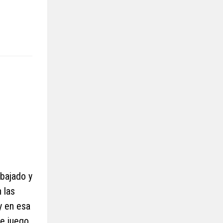
abajado y
 las
y en esa
de juego.