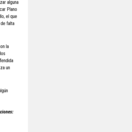
izar alguna
scar Plano
lo, el que
de falta
on la
los
efendida
eza un
algún
ciones: