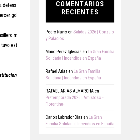
COMENTARIOS
la defens
RECIENTES
Tercer gol
Pedro Navio
en
Salidas 2026 | Gonzalo
sillero m
y Palacios
s tuvo est
Mario Pérez Iglesias
en
La Gran Familia
Solidaria | Incendios en España
Rafael Arias
en
La Gran Familia
stitucion
Solidaria | Incendios en España
RAFAEL ARIAS ALMARCHA
en
Pretemporada 2026 | Amistoso -
Fiorentina-
Carlos Labrador Diaz
en
La Gran
Familia Solidaria | Incendios en España