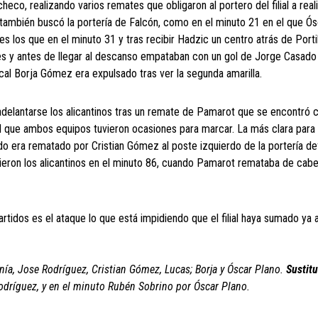
eco, realizando varios remates que obligaron al portero del filial a real
 también buscó la portería de Falcón, como en el minuto 21 en el que Ó
s los que en el minuto 31 y tras recibir Hadzic un centro atrás de Portil
s y antes de llegar al descanso empataban con un gol de Jorge Casado 
 local Borja Gómez era expulsado tras ver la segunda amarilla.
adelantarse los alicantinos tras un remate de Pamarot que se encontró c
el que ambos equipos tuvieron ocasiones para marcar. La más clara para 
sado era rematado por Cristian Gómez al poste izquierdo de la portería d
 tuvieron los alicantinos en el minuto 86, cuando Pamarot remataba de cab
artidos es el ataque lo que está impidiendo que el filial haya sumado ya 
nía, Jose Rodríguez, Cristian Gómez, Lucas; Borja y Óscar Plano.
Sustitu
dríguez, y en el minuto Rubén Sobrino por Óscar Plano.