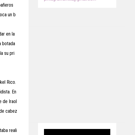
pañeros
oca un b
ar en la
ta botada
a su pri
kel Rico.
dista. En
e de Iraol
e de cabez
taba reali