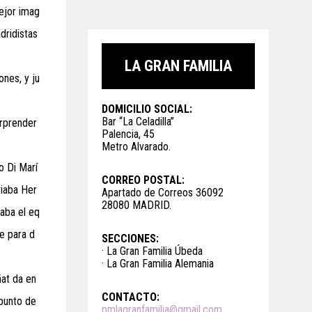
mejor imag
dridistas
LA GRAN FAMILIA
ones, y ju
DOMICILIO SOCIAL:
Bar “La Celadilla”
orprender
Palencia, 45
Metro Alvarado.
o Di Marí
CORREO POSTAL:
viaba Her
Apartado de Correos 36092
28080 MADRID.
aba el eq
se para d
SECCIONES:
· La Gran Familia Úbeda
· La Gran Familia Alemania
ñat da en
CONTACTO:
 punto de
pmlagranfamilia@gmail.com