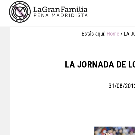
Skip
Skip
Skip
to
to
to
main
primary
footer
content
sidebar
Estás aquí:
Home
/
LA J
LA JORNADA DE L
31/08/201