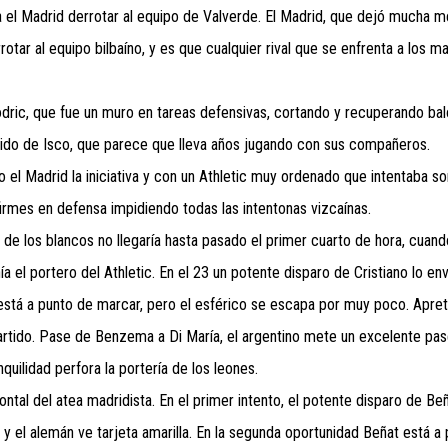
ra el Madrid derrotar al equipo de Valverde. El Madrid, que dejó mucha 
otar al equipo bilbaíno, y es que cualquier rival que se enfrenta a los ma
odric, que fue un muro en tareas defensivas, cortando y recuperando bal
tido de Isco, que parece que lleva años jugando con sus compañeros.
ndo el Madrid la iniciativa y con un Athletic muy ordenado que intentaba s
irmes en defensa impidiendo todas las intentonas vizcaínas.
 de los blancos no llegaría hasta pasado el primer cuarto de hora, cuand
a el portero del Athletic. En el 23 un potente disparo de Cristiano lo en
está a punto de marcar, pero el esférico se escapa por muy poco. Apret
l partido. Pase de Benzema a Di María, el argentino mete un excelente pa
quilidad perfora la portería de los leones.
frontal del atea madridista. En el primer intento, el potente disparo de Be
 y el alemán ve tarjeta amarilla. En la segunda oportunidad Beñat está a