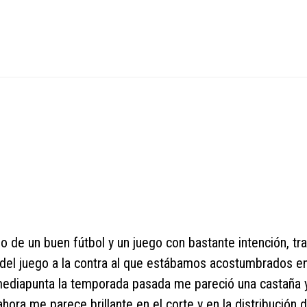
do de un buen fútbol y un juego con bastante intención, tr
 del juego a la contra al que estábamos acostumbrados en
ediapunta la temporada pasada me pareció una castaña 
hora me parece brillante en el corte y en la distribución 