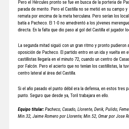
Pero el Hércules pronto se fue en busca de la porteria de Pach
parada de merito. Pero el Castilla no se metió en su campo y
remata por encima de la meta herculana. Pero serían los locale
batía a Pacheco. El 1-0 no amedrentó a los jóvenes merengue
directa. En la falta que dio paso al gol del Castilla el jugador
La segunda mitad siguió con un gran ritmo y pronto pudieron 
oposición de Pacheco. El partido entro en un ida y vuelta en 
castillistas llegaría en el minuto 72, cuando un centro de Ca
por Falcón. Pero el acierto que no tenían los castillistas, la
centro lateral al área del Castilla.
Si el año pasado el punto débil era la defensa, en estos tres p
punto. Seguro que desde ya, Toril trabajara en ello.
Equipo titular:
Pacheco; Casado, Llorente, Derik, Pulido; Feme
Min.32, Jaime Romero por Llorente; Min.52, Omar por Jose Ro