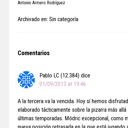
Antonio Armero Rodríguez
Archivado en: Sin categoría
Reader
Comentarios
Interactions
Pablo LC (12.384)
dice
01/09/2013 at 19:46
A la tercera va la vencida. Hoy sí hemos disfruta
elaborado tácticamente sobre la pizarra más allá
últimas temporadas. Módric excepcional, como m
nueva posición retrasada en la que está jugando a