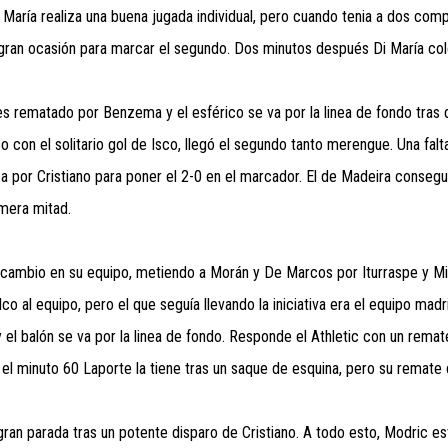
María realiza una buena jugada individual, pero cuando tenia a dos com
gran ocasión para marcar el segundo. Dos minutos después Di María col
s rematado por Benzema y el esférico se va por la linea de fondo tras d
o con el solitario gol de Isco, llegó el segundo tanto merengue. Una fal
 por Cristiano para poner el 2-0 en el marcador. El de Madeira conseguí
rimera mitad.
e cambio en su equipo, metiendo a Morán y De Marcos por Iturraspe y Mi
 al equipo, pero el que seguía llevando la iniciativa era el equipo madri
 el balón se va por la linea de fondo. Responde el Athletic con un remat
En el minuto 60 Laporte la tiene tras un saque de esquina, pero su remat
gran parada tras un potente disparo de Cristiano. A todo esto, Modric es