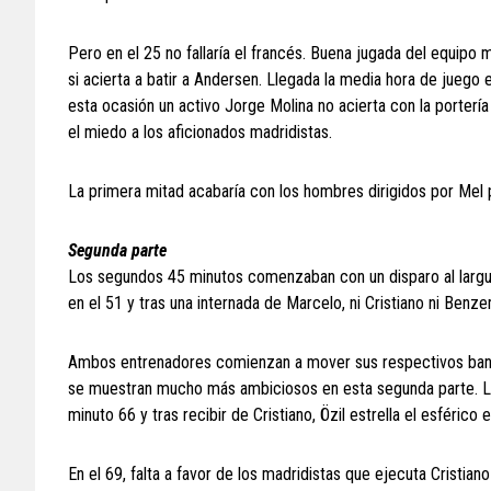
Pero en el 25 no fallaría el francés. Buena jugada del equipo
si acierta a batir a Andersen. Llegada la media hora de juego
esta ocasión un activo Jorge Molina no acierta con la porterí
el miedo a los aficionados madridistas.
La primera mitad acabaría con los hombres dirigidos por Mel p
Segunda parte
Los segundos 45 minutos comenzaban con un disparo al largu
en el 51 y tras una internada de Marcelo, ni Cristiano ni Benze
Ambos entrenadores comienzan a mover sus respectivos banquil
se muestran mucho más ambiciosos en esta segunda parte. Los
minuto 66 y tras recibir de Cristiano, Özil estrella el esféric
En el 69, falta a favor de los madridistas que ejecuta Cristi