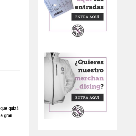
nque quizá
na gran