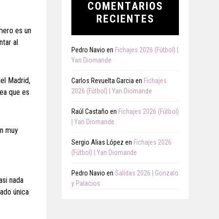
COMENTARIOS
RECIENTES
mero es un
ntar al
Pedro Navio
en
Fichajes 2026 (Fútbol) |
Yan Diomande
el Madrid,
Carlos Revuelta Garcia
en
Fichajes
2026 (Fútbol) | Yan Diomande
rea que es
Raúl Castaño
en
Fichajes 2026 (Fútbol)
| Yan Diomande
un muy
Sergio Alias López
en
Fichajes 2026
(Fútbol) | Yan Diomande
Pedro Navio
en
Salidas 2026 | Gonzalo
asi nada
y Palacios
sado única