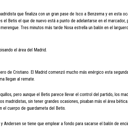
 madridista que finaliza con un gran pase de Isco a Benzema y en esta oc
 es el Betis el que de nuevo está a punto de adelantarse en el marcador,
a merengue. Tres minutos más tarde Nosa estrella un balón en el larguer
isando el área del Madrid.
ero de Cristiano. El Madrid comenzó mucho más enérgico esta segunda
ma llegan al remate.
los, pero aunque el Betis parece llevar el control del partido, los mad
 madridistas, sin tener grandes ocasiones, pisaban más el área bética.
o en el cuerpo de guardameta del Betis.
ano y Andersen se tiene que emplear a fondo para sacarse el balón de enc