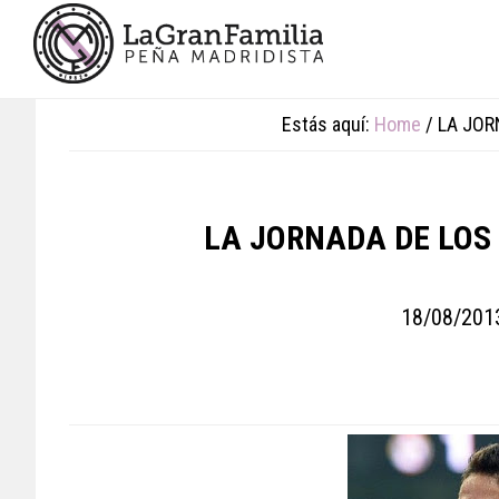
Skip
Skip
Skip
to
to
to
main
primary
footer
content
sidebar
Estás aquí:
Home
/
LA JOR
LA JORNADA DE LOS 
18/08/201