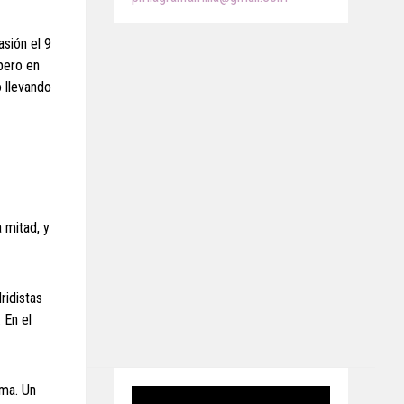
asión el 9
 pero en
o llevando
 mitad, y
ridistas
 En el
ima. Un