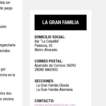
bía ser
 de juego
LA GRAN FAMILIA
asión
DOMICILIO SOCIAL:
Bar “La Celadilla”
engancharla
Palencia, 45
Metro Alvarado.
 estaba
CORREO POSTAL:
Apartado de Correos 36092
 gol
28080 MADRID.
orma en la
SECCIONES:
· La Gran Familia Úbeda
· La Gran Familia Alemania
ntre dos
or encima
CONTACTO:
pmlagranfamilia@gmail.com