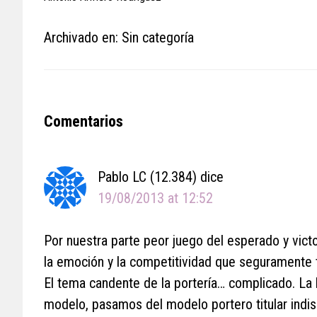
Archivado en: Sin categoría
Reader
Comentarios
Interactions
Pablo LC (12.384)
dice
19/08/2013 at 12:52
Por nuestra parte peor juego del esperado y victo
la emoción y la competitividad que seguramente 
El tema candente de la portería… complicado. La 
modelo, pasamos del modelo portero titular indis