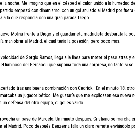
e la noche. Me imagino que en el césped el calor, unido a la humedad de
l partido empezó con dinamismo, con un gol anulado al Madrid por fuera
a a la que respondía con una gran parada Diego.
 nuevo Molina frente a Diego y el guardameta madridista desbarata la oc
ía maniobrar al Madrid, el cual tenia la posesión, pero poco mas.
n velocidad de Sergio Ramos, llega a la linea para meter el pase atrás y 
 el luminoso del Bernabeú que suponía toda una sorpresa, no tanto si se
acertado tras una buena combinación con Cedrick. En el minuto 18, otro
lo marcaba un jugador bético. Me gustaría que me explicasen esa nueva n
 un defensa del otro equipo, el gol es valido.
rovecha un pase de Marcelo. Un minuto después, Cristiano se marcha e
lar el Madrid. Poco después Benzema falla un claro remate enviándolo p