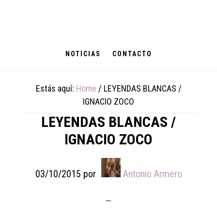
Skip
Skip
Skip
to
to
to
main
primary
footer
content
sidebar
NOTICIAS
CONTACTO
Estás aquí:
Home
/
LEYENDAS BLANCAS /
IGNACIO ZOCO
LEYENDAS BLANCAS /
IGNACIO ZOCO
03/10/2015
por
Antonio Armero