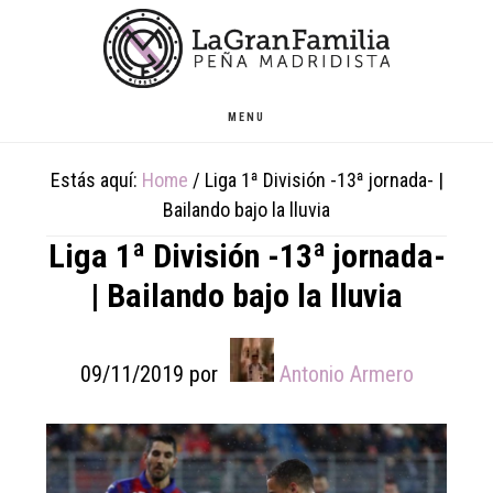
Skip
Skip
Skip
to
to
to
main
primary
footer
content
sidebar
MENU
Estás aquí:
Home
/
Liga 1ª División -13ª jornada- |
Bailando bajo la lluvia
Liga 1ª División -13ª jornada-
| Bailando bajo la lluvia
09/11/2019
por
Antonio Armero