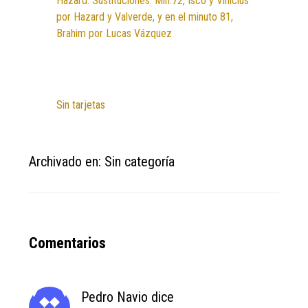
Hazard. Sustituciones: Min.72, Isco y Vinícius
por Hazard y Valverde, y en el minuto 81,
Brahim por Lucas Vázquez
Sin tarjetas
Archivado en: Sin categoría
Reader
Comentarios
Interactions
Pedro Navio
dice