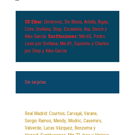
SD Eibar:
Dmitrovic; De Blasis, Arbilla, Bigas,
Cote; Orellana, Diop, Escalante, Inui; Enrich y
Kike García.
Sustituciones:
Min.65, Pedro
León por Orellana; Min.81, Expósito y Charles
por Diop y Kike García.
Sin tarjetas
Real Madrid: Courtois; Carvajal, Varane,
Sergio Ramos, Mendy; Modric, Casemiro,
Valverde; Lucas Vázquez, Benzema y