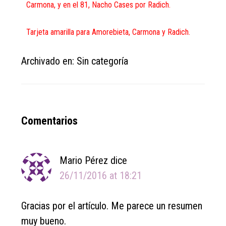
Carmona, y en el 81, Nacho Cases por Radich.
Tarjeta amarilla para Amorebieta, Carmona y Radich.
Archivado en: Sin categoría
Reader
Comentarios
Interactions
Mario Pérez
dice
26/11/2016 at 18:21
Gracias por el artículo. Me parece un resumen
muy bueno.