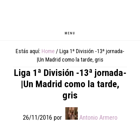
Skip
Skip
Skip
to
to
to
main
primary
footer
content
sidebar
MENU
Estás aquí:
Home
/
Liga 1ª División -13ª jornada-
|Un Madrid como la tarde, gris
Liga 1ª División -13ª jornada-
|Un Madrid como la tarde,
gris
26/11/2016
por
Antonio Armero