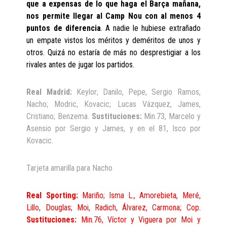
que a expensas de lo que haga el Barça mañana,
nos permite llegar al Camp Nou con al menos 4
puntos de diferencia
. A nadie le hubiese extrañado
un empate vistos los méritos y deméritos de unos y
otros. Quizá no estaría de más no desprestigiar a los
rivales antes de jugar los partidos.
Real Madrid:
Keylor; Danilo, Pepe, Sergio Ramos,
Nacho; Modric, Kovacic; Lucas Vázquez, James,
Cristiano; Benzema.
Sustituciones:
Min.73, Marcelo y
Asensio por Sergio y James, y en el 81, Isco por
Kovacic.
Tarjeta amarilla para Nacho
Real Sporting:
Mariño; Isma L., Amorebieta, Meré,
Lillo, Douglas; Moi, Radich, Álvarez, Carmona; Cop.
Sustituciones:
Min.76, Víctor y Viguera por Moi y