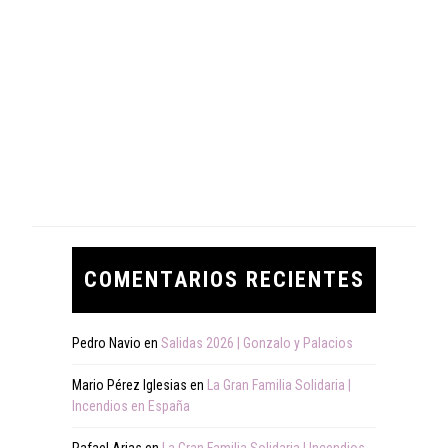
COMENTARIOS RECIENTES
Pedro Navio
en
Salidas 2026 | Gonzalo y Palacios
Mario Pérez Iglesias
en
La Gran Familia Solidaria |
Incendios en España
Rafael Arias
en
La Gran Familia Solidaria | Incendios