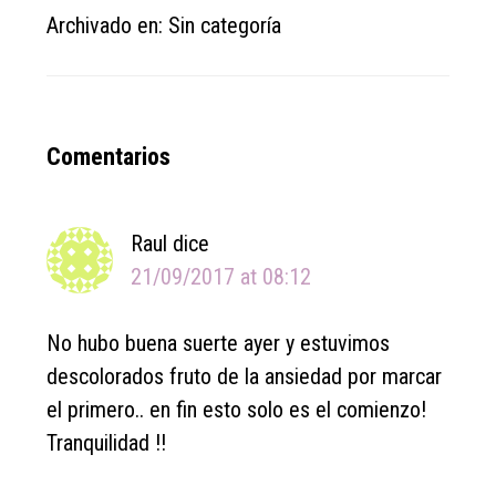
Archivado en: Sin categoría
Reader
Comentarios
Interactions
Raul
dice
21/09/2017 at 08:12
No hubo buena suerte ayer y estuvimos
descolorados fruto de la ansiedad por marcar
el primero.. en fin esto solo es el comienzo!
Tranquilidad !!