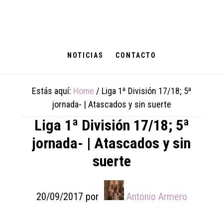
Skip
Skip
Skip
to
to
to
main
primary
footer
content
sidebar
NOTICIAS
CONTACTO
Estás aquí:
Home
/
Liga 1ª División 17/18; 5ª
jornada- | Atascados y sin suerte
Liga 1ª División 17/18; 5ª
jornada- | Atascados y sin
suerte
20/09/2017
por
Antonio Armero