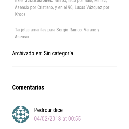
Bale.
Sustituciones:
Min.65, Isco por Bale; Min.82,
Asensio por Cristiano, y en el 90, Lucas Vázquez por
Kroos.
Tarjetas amarillas para Sergio Ramos, Varane y
Asensio.
Archivado en: Sin categoría
Reader
Comentarios
Interactions
Pedrour
dice
04/02/2018 at 00:55