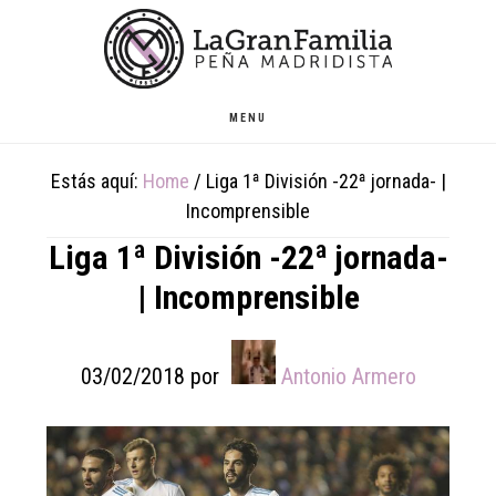
Skip
Skip
Skip
to
to
to
main
primary
footer
content
sidebar
MENU
Estás aquí:
Home
/
Liga 1ª División -22ª jornada- |
Incomprensible
Liga 1ª División -22ª jornada-
| Incomprensible
03/02/2018
por
Antonio Armero