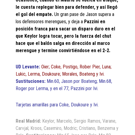
le cuesta replegar bien para defender, y así llegó
el gol del empate.
Un gran pase de Jason supera a
los defensores merengues, y deja a
Pazzini en
posición franca para sacar un disparo duro en el
que Keylor logra tocar, pero la fuerza del chut
hace que el balón salga en dirección al marco
merengue y termine convirtiéndose en el 2-2.
UD Levante:
Oier; Coke, Postigo, Rober Pier, Luna;
Lukic, Lerma, Doukoure; Morales, Boateng y Ivi.
Sustituciones:
Min.60, Jason por Boateng; Min.68,
Roger por Lerma, y en el 77, Pazzini por Ivi.
Tarjetas amarillas para Coke, Doukoure y Ivi.
Real Madrid:
Keylor; Marcelo, Sergio Ramos, Varane,
Carvjal; Kroos, Casemiro, Modric; Cristiano, Benzema y