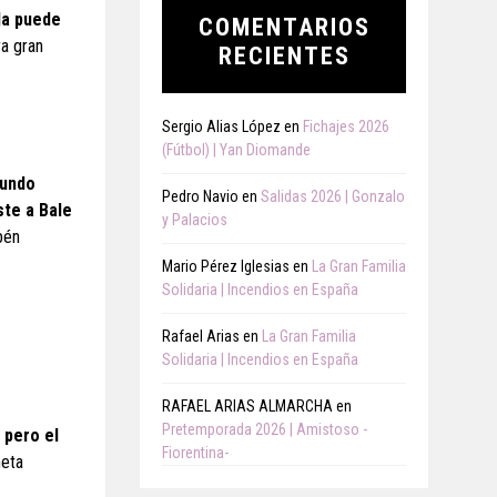
da puede
COMENTARIOS
ra gran
RECIENTES
Sergio Alias López
en
Fichajes 2026
(Fútbol) | Yan Diomande
gundo
Pedro Navio
en
Salidas 2026 | Gonzalo
ste a Bale
y Palacios
bén
Mario Pérez Iglesias
en
La Gran Familia
Solidaria | Incendios en España
Rafael Arias
en
La Gran Familia
Solidaria | Incendios en España
RAFAEL ARIAS ALMARCHA
en
Pretemporada 2026 | Amistoso -
 pero el
Fiorentina-
meta