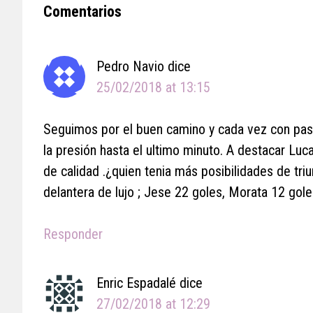
Reader
Comentarios
Interactions
Pedro Navio
dice
25/02/2018 at 13:15
Seguimos por el buen camino y cada vez con paso
la presión hasta el ultimo minuto. A destacar Luc
de calidad .¿quien tenia más posibilidades de tri
delantera de lujo ; Jese 22 goles, Morata 12 gol
Responder
Enric Espadalé
dice
27/02/2018 at 12:29