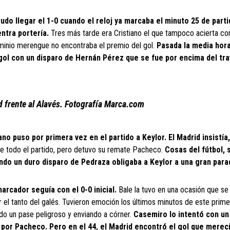
 Pudo llegar el 1-0 cuando el reloj ya marcaba el minuto 25 de parti
ntra portería.
Tres más tarde era Cristiano el que tampoco acierta co
minio merengue no encontraba el premio del gol.
Pasada la media hor
 gol con un disparo de Hernán Pérez que se fue por encima del tr
id frente al Alavés. Fotografía Marca.com
ano puso por primera vez en el partido a Keylor. El Madrid insistía,
e todo el partido, pero detuvo su remate Pacheco.
Cosas del fútbol, 
ando un duro disparo de Pedraza obligaba a Keylor a una gran para
marcador seguía con el 0-0 inicial.
Bale la tuvo en una ocasión que s
r el tanto del galés. Tuvieron emoción los últimos minutos de este prime
do un pase peligroso y enviando a córner.
Casemiro lo intentó con un
 por Pacheco. Pero en el 44, el Madrid encontró el gol que merec