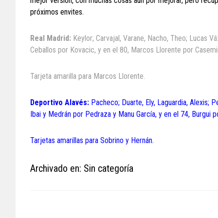
mejor versión, con muchas cosas aún por mejorar, pero recup
próximos envites.
Real Madrid:
Keylor; Carvajal, Varane, Nacho, Theo; Lucas V
Ceballos por Kovacic, y en el 80, Marcos Llorente por Casemi
Tarjeta amarilla para Marcos Llorente.
Deportivo Alavés:
Pacheco; Duarte, Ely, Laguardia, Alexis; P
Ibai y Medrán por Pedraza y Manu García, y en el 74, Burgui po
Tarjetas amarillas para Sobrino y Hernán.
Archivado en: Sin categoría