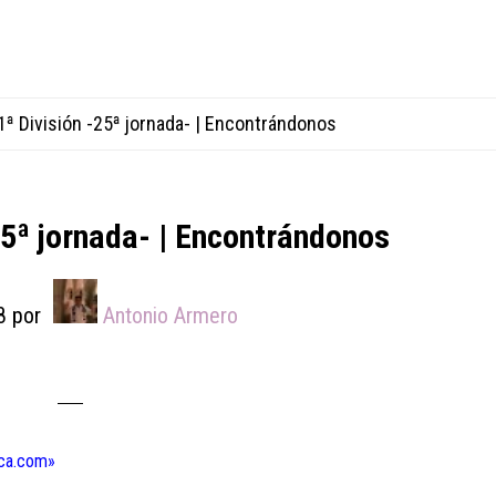
1ª División -25ª jornada- | Encontrándonos
25ª jornada- | Encontrándonos
8
por
Antonio Armero
rca.com»