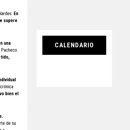
alardes.
En
te supere
en una
CALENDARIO
ó Pacheco.
tido,
dividual
 crónica
vo bien el
e.
rte de su