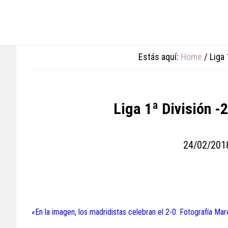
Skip
Skip
Skip
to
to
to
main
primary
footer
content
sidebar
Estás aquí:
Home
/
Liga 
Liga 1ª División -
24/02/201
«En la imagen, los madridistas celebran el 2-0. Fotografía Ma