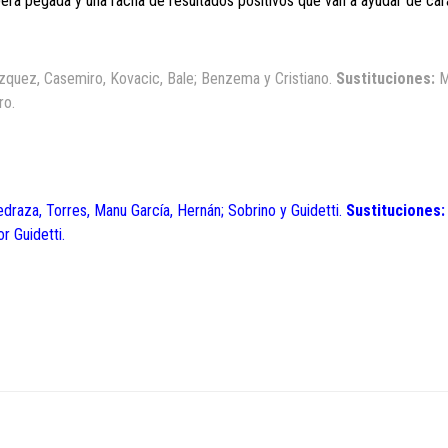
era pegada y una racha de resultados positivos que van a ayudar de car
ázquez, Casemiro, Kovacic, Bale; Benzema y Cristiano.
Sustituciones:
M
ro.
edraza, Torres, Manu García, Hernán; Sobrino y Guidetti.
Sustituciones:
r Guidetti.