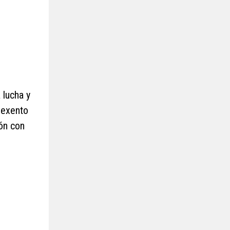
 lucha y
o exento
ión con