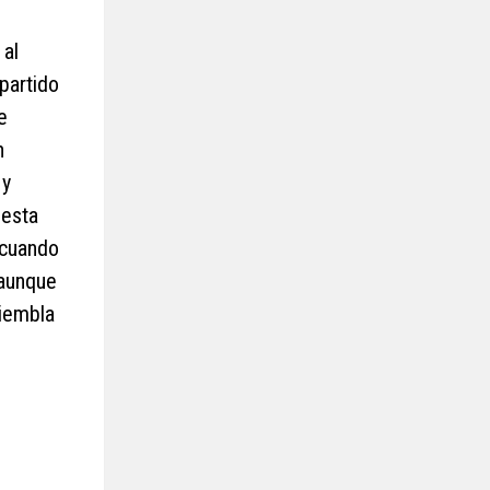
 al
partido
e
n
 y
 esta
 cuando
 aunque
tiembla