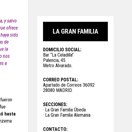
, y salvo
que ofrece
LA GRAN FAMILIA
 haya sido
as de
ue la
DOMICILIO SOCIAL:
Bar “La Celadilla”
no nos
Palencia, 45
es a
Metro Alvarado.
CORREO POSTAL:
Apartado de Correos 36092
28080 MADRID.
 fueron
SECCIONES:
fue
· La Gran Familia Úbeda
gó hasta
· La Gran Familia Alemania
enzema
CONTACTO: