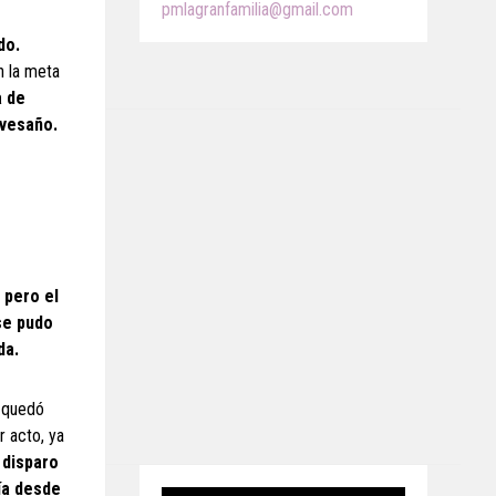
pmlagranfamilia@gmail.com
do.
n la meta
a de
avesaño.
 pero el
se pudo
da.
e quedó
r acto, ya
 disparo
ía desde