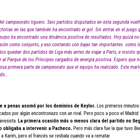
el campeonato liguero. Seis partidos disputados en esta segunda vuelta
torias en las que también ha encontrado el gol. Sin entrar en el juego 
 equipo ha encontrado una dinámica positiva de resultados. Hoy quizá no
versión como conjunto, y eso contando con bajas tan importantes como l
os quedan dos partidos de Liga más antes de viajar a París, e insisto q
ir al Parque de los Príncipes cargados de energía positiva. Espero que 
sa primera parte de campeonato que el equipo ha realizado. Este mart
ndo…
e a penas asomó por los dominios de Keylor.
Los primeros minutos
ocados por algún encontronazo con un rival. Pero poco a poco el Madrid 
lavesista.
La primera ocasión más o menos clara del partido no lle
o obligaba a intervenir a Pacheco.
Pero más clara fue la que tuvo B
a Karim, pero el francés se resbala cuando va a rematar.