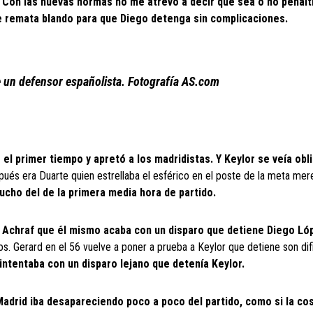
Con las nuevas normas no me atrevo a decir que sea o no penalti
que remata blando para que Diego detenga sin complicaciones.
e un defensor españolista. Fotografía AS.com
 el primer tiempo y apretó a los madridistas. Y Keylor se veía obl
pués era Duarte quien estrellaba el esférico en el poste de la meta me
ucho del de la primera media hora de partido.
e Achraf que él mismo acaba con un disparo que detiene Diego Ló
. Gerard en el 56 vuelve a poner a prueba a Keylor que detiene son dif
 intentaba con un disparo lejano que detenía Keylor.
 Madrid iba desapareciendo poco a poco del partido, como si la co