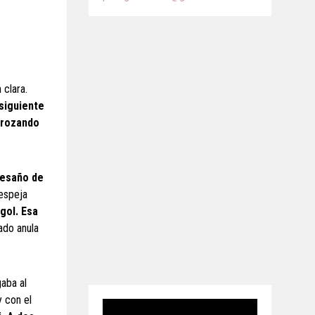
 clara.
 siguiente
 rozando
vesaño de
despeja
gol. Esa
ado anula
gaba al
y con el