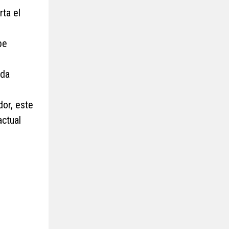
rta el
be
eda
dor, este
actual