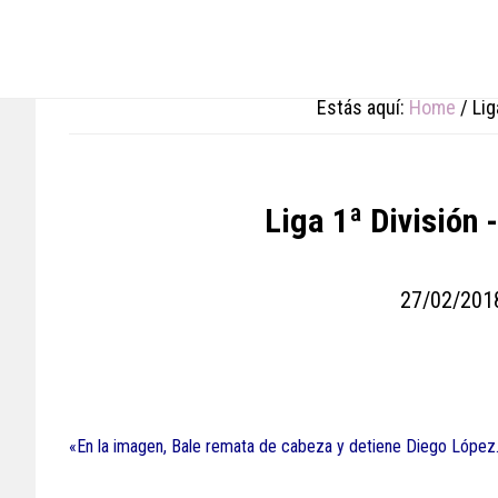
Skip
Skip
Skip
to
to
to
main
primary
footer
content
sidebar
Estás aquí:
Home
/
Liga
Liga 1ª División -
27/02/201
«En la imagen, Bale remata de cabeza y detiene Diego López