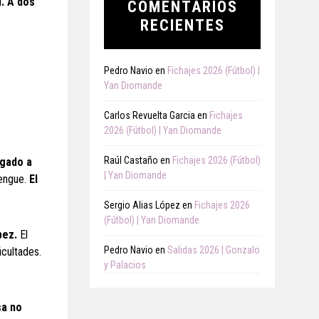
. A dos
COMENTARIOS
RECIENTES
Pedro Navio
en
Fichajes 2026 (Fútbol) |
Yan Diomande
Carlos Revuelta Garcia
en
Fichajes
2026 (Fútbol) | Yan Diomande
Raúl Castaño
en
Fichajes 2026 (Fútbol)
igado a
| Yan Diomande
rengue.
El
Sergio Alias López
en
Fichajes 2026
(Fútbol) | Yan Diomande
pez.
El
Pedro Navio
en
Salidas 2026 | Gonzalo
icultades.
y Palacios
sa no