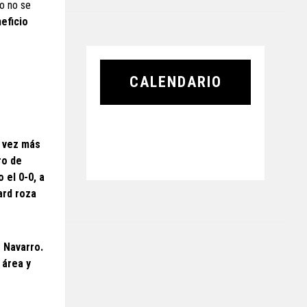
po no se
eficio
CALENDARIO
a vez más
ro de
 el 0-0, a
ard roza
 Navarro.
 área y