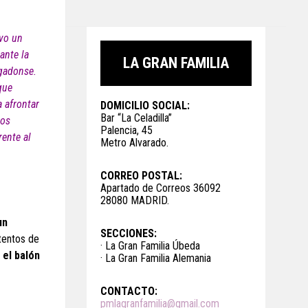
evo un
ante la
LA GRAN FAMILIA
agadonse.
que
a afrontar
DOMICILIO SOCIAL:
Bar “La Celadilla”
ros
Palencia, 45
rente al
Metro Alvarado.
CORREO POSTAL:
Apartado de Correos 36092
28080 MADRID.
un
SECCIONES:
tentos de
· La Gran Familia Úbeda
 el balón
· La Gran Familia Alemania
CONTACTO:
pmlagranfamilia@gmail.com