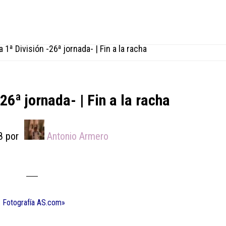
 1ª División -26ª jornada- | Fin a la racha
26ª jornada- | Fin a la racha
8
por
Antonio Armero
. Fotografía AS.com»