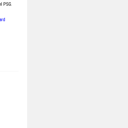
el PSG.
ard