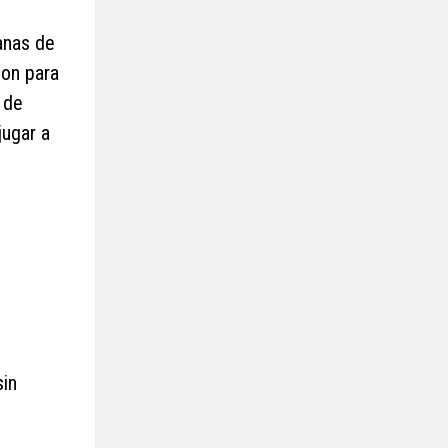
anas de
son para
 de
jugar a
sin