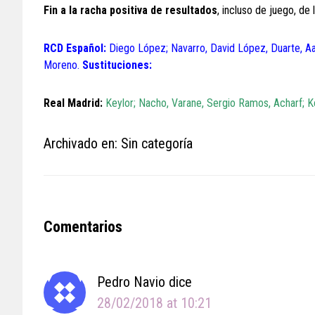
Fin a la racha positiva de resultados
, incluso de juego, d
RCD Español:
Diego López; Navarro, David López, Duarte, Aar
Moreno.
Sustituciones:
Real Madrid:
Keylor; Nacho, Varane, Sergio Ramos, Acharf; Ko
Archivado en: Sin categoría
Reader
Comentarios
Interactions
Pedro Navio
dice
28/02/2018 at 10:21