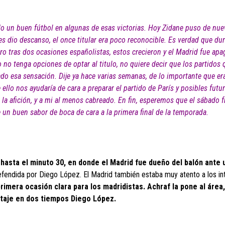
do un buen fútbol en algunas de esas victorias. Hoy Zidane puso de nu
es dio descanso, el once titular era poco reconocible. Es verdad que dur
ro tras dos ocasiones españolistas, estos crecieron y el Madrid fue ap
 no tenga opciones de optar al titulo, no quiere decir que los partidos 
do esa sensación. Dije ya hace varias semanas, de lo importante que er
ello nos ayudaría de cara a preparar el partido de París y posibles futu
 la afición, y a mi al menos cabreado. En fin, esperemos que el sábado f
 un buen sabor de boca de cara a la primera final de la temporada.
hasta el minuto 30, en donde el Madrid fue dueño del balón ante 
efendida por Diego López. El Madrid también estaba muy atento a los in
primera ocasión clara para los madridistas. Achraf la pone al área,
ataje en dos tiempos Diego López.