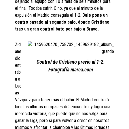
dejando al equipo con 10 a falta de seis minutos para
el final. Tocaba sufrir. O no, ya que al minuto de la
expulsión el Madrid conseguía el 1-2.
Bale pone un
centro pasado al segundo palo, donde Cristiano
tras un gran control bate por bajo a Bravo.
Zid
ane
dio
Control de Cristiano previo al 1-2.
ent
Fotografía marca.com
rab
a a
Luc
as
Vázquez para tener más el balón. El Madrid controló
bien los últimos compases del encuentro, y logró una
merecida victoria, que puede que no nos valga para
ganar la Liga, pero si para volver a creer en nosotros
mismos y afrontar la champion y las últimas jornadas