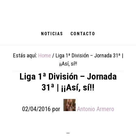
Skip
Skip
Skip
to
to
to
main
primary
footer
content
sidebar
NOTICIAS
CONTACTO
Estás aquí:
Home
/
Liga 1ª División – Jornada 31ª |
¡¡Así, sí!!
Liga 1ª División – Jornada
31ª | ¡¡Así, sí!!
02/04/2016
por
Antonio Armero