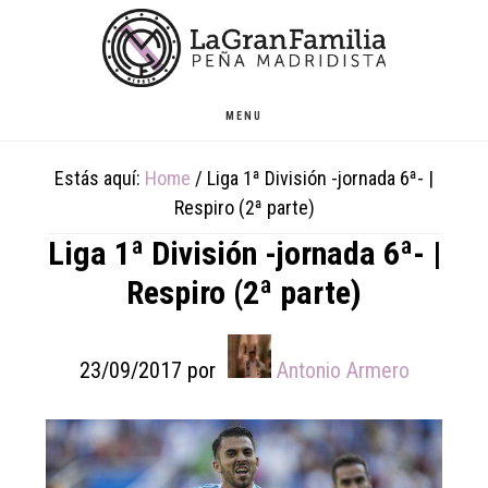
Skip
Skip
Skip
to
to
to
main
primary
footer
content
sidebar
MENU
Estás aquí:
Home
/
Liga 1ª División -jornada 6ª- |
Respiro (2ª parte)
Liga 1ª División -jornada 6ª- |
Respiro (2ª parte)
23/09/2017
por
Antonio Armero