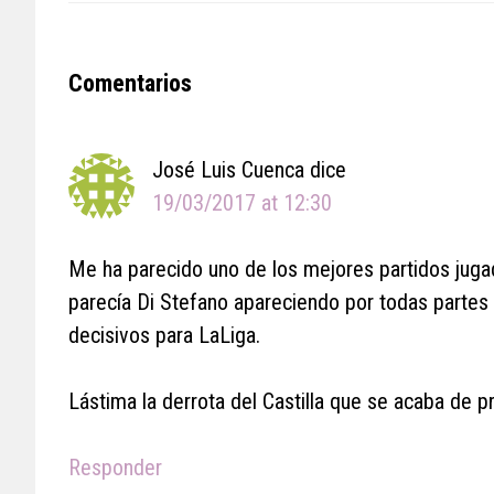
Reader
Comentarios
Interactions
José Luis Cuenca
dice
19/03/2017 at 12:30
Me ha parecido uno de los mejores partidos jug
parecía Di Stefano apareciendo por todas partes
decisivos para LaLiga.
Lástima la derrota del Castilla que se acaba de pr
Responder