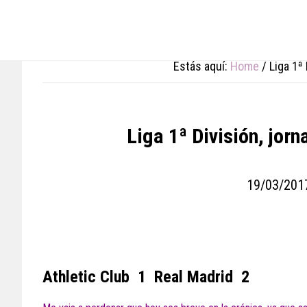
Skip
Skip
Skip
to
to
to
main
primary
footer
content
sidebar
Estás aquí:
Home
/
Liga 1ª 
Liga 1ª División, jorn
19/03/201
Athletic Club 1 Real Madrid 2