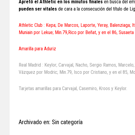
Apretó el Athletic en los minutos finales
en busca del emp
pu
eden ser vitales
de cara a la consecución del título de Lig
Athletic Club : Kepa; De Marcos, Laporte, Yeray, Balenziaga; It
Muniain por Lekue; Min.79,Rico por Beñat, y en el 86, Susaeta
Amarilla para Aduriz
Real Madrid : Keylor; Carvajal, Nacho, Sergio Ramos, Marcelo;
Vázquez por Modric; Min.79, Isco por Cristiano, y en el 85, 
Tarjetas amarillas para Carvajal, Casemiro, Kroos y Keylor.
Archivado en: Sin categoría