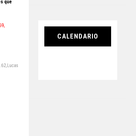
és que
59,
CALENDARIO
n.62,Lucas