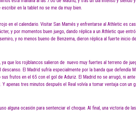
imos esta mañana al las 7:00 de Madrid, y tras un día intenso y siendo y
scribir en la tablet no se me da muy bien.
ojo en el calendario. Visitar San Mamés y enfrentarse al Athletic es ca
ter, y por momentos buen juego, dando réplica a un Athletic que entró 
asemiro, y no menos bueno de Benzema, dieron réplica al fuerte inicio de
a que los rojiblancos salieron de nuevo muy fuertes al terreno de jue
 al descanso. El Madrid sufría especialmente por la banda que defendía M
 sus frutos en el 65 con el gol de Aduriz. El Madrid no se arrugó, ni ant
!!. Y apenas tres minutos después el Real volvía a tomar ventaja con un g
uso alguna ocasión para sentenciar el choque. Al final, una victoria de la