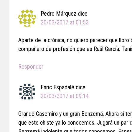
Pedro Márquez
dice
20/03/2017 at 01:53
Aparte de la crónica, no quiero parecer que lloro 
compañero de profesión que es Raúl García. Tenía 
Responder
Enric Espadalé
dice
20/03/2017 at 09:14
Grande Casemiro y un gran Benzemá. Ahora sí ten
que este chiste ya lo conocemos. Jugará un par d
Benzemá indolente que todos conocemos. Espero 