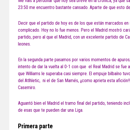
Me vais a perdonar que hoy sea breve en la crónica, ya que sal
23:50 me encuentro bastante cansado. Aparte de que esto de e
Decir que el partido de hoy es de los que están marcados en r
complicado. Hoy no lo fue menos. Pero el Madrid mostró carác
partido, pero al que el Madrid, con un excelente partido de C
leones.
En la segunda parte pasamos por varios momentos de apuros, y
intento de dar la vuelta al 0-1 con que el Real Madrid se fue
que Williams le superaba casi siempre. El empuje bilbaíno tuvo
del Atlhletic, ni el de San Mamés, ¡¡como aprieta esta afición
Casemiro.
Aguantó bien el Madrid el tramo final del partido, teniendo incl
de esas que te pueden dar una Liga.
Primera parte