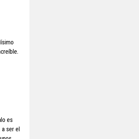
lísimo
creíble.
alo es
 a ser el
 unos