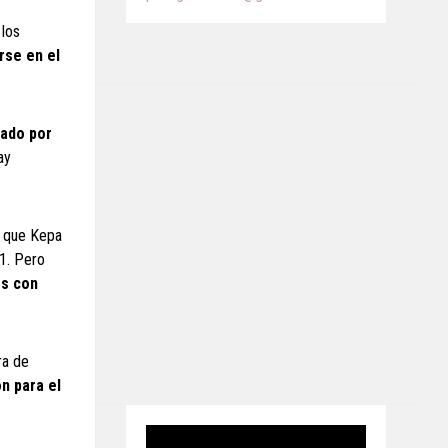
 los
rse en el
lado por
ay
, que Kepa
1. Pero
és con
ra de
n para el