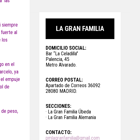
a las
si siempre
LA GRAN FAMILIA
fuerte al
 los
DOMICILIO SOCIAL:
Bar “La Celadilla”
Palencia, 45
go en el
Metro Alvarado.
arcelo, ya
e el empuje
CORREO POSTAL:
Apartado de Correos 36092
ol de
28080 MADRID.
SECCIONES:
s de peso,
· La Gran Familia Úbeda
· La Gran Familia Alemania
CONTACTO:
pmlagranfamilia@gmail.com