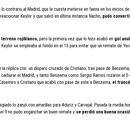
o lo contrario al Madrid, que le cuesta meterse en faena en los inicios de
n reaccionar Keylor y que salvó en última instancia Nacho,
pudo converti
 terreno rojiblanco
, pero la primera vez que lo hizo acabó en
gol anu
 y Keylor se empleaba al fondo en el 15 para evitar que un remate de Yer
io la réplica con un disparo cruzado de Cristiano, tras pase de Benzema
l carburar el Madrid, y tanto Benzema como Sergio Ramos rozaron el 0-
tre Casemiro y Cristiano que acabó con pase de este a Benzema,
el franc
legiado lo zanjó con amarillas para Aduriz y Carvajal. Pasada la media ho
 el 9 no pudo enganchar un buen remate y
se perdió una buena ocasió