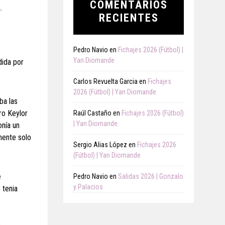
COMENTARIOS
.
RECIENTES
Pedro Navio
en
Fichajes 2026 (Fútbol) |
Yan Diomande
dida por
Carlos Revuelta Garcia
en
Fichajes
2026 (Fútbol) | Yan Diomande
ba las
ro Keylor
Raúl Castaño
en
Fichajes 2026 (Fútbol)
| Yan Diomande
nía un
mente solo
Sergio Alias López
en
Fichajes 2026
(Fútbol) | Yan Diomande
e
Pedro Navio
en
Salidas 2026 | Gonzalo
y Palacios
 tenia