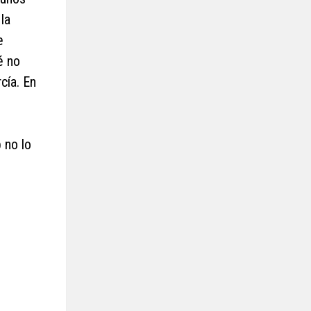
la
e
é no
cía. En
 no lo