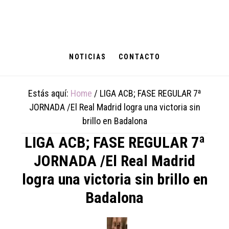
Skip
Skip
Skip
to
to
to
main
primary
footer
content
sidebar
NOTICIAS
CONTACTO
Estás aquí:
Home
/
LIGA ACB; FASE REGULAR 7ª
JORNADA /El Real Madrid logra una victoria sin
brillo en Badalona
LIGA ACB; FASE REGULAR 7ª
JORNADA /El Real Madrid
logra una victoria sin brillo en
Badalona