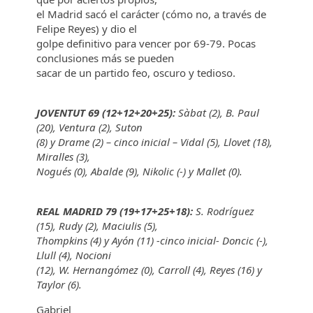
el Madrid sacó el carácter (cómo no, a través de
Felipe Reyes) y dio el
golpe definitivo para vencer por 69-79. Pocas
conclusiones más se pueden
sacar de un partido feo, oscuro y tedioso.
JOVENTUT 69 (12+12+20+25):
Sàbat (2), B. Paul
(20), Ventura (2), Suton
(8) y Drame (2) – cinco inicial – Vidal (5), Llovet (18),
Miralles (3),
Nogués (0), Abalde (9), Nikolic (-) y Mallet (0).
REAL MADRID 79 (19+17+25+18):
S. Rodríguez
(15), Rudy (2), Maciulis (5),
Thompkins (4) y Ayón (11) -cinco inicial- Doncic (-),
Llull (4), Nocioni
(12), W. Hernangómez (0), Carroll (4), Reyes (16) y
Taylor (6).
Gabriel