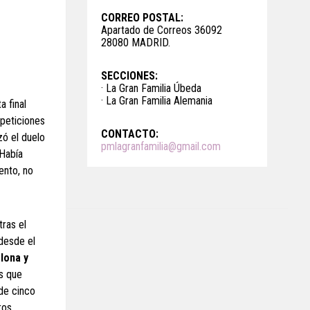
CORREO POSTAL:
Apartado de Correos 36092
28080 MADRID.
SECCIONES:
· La Gran Familia Úbeda
· La Gran Familia Alemania
a final
mpeticiones
CONTACTO:
zó el duelo
pmlagranfamilia@gmail.com
 Había
ento, no
tras el
desde el
elona y
ás que
 de cinco
ros