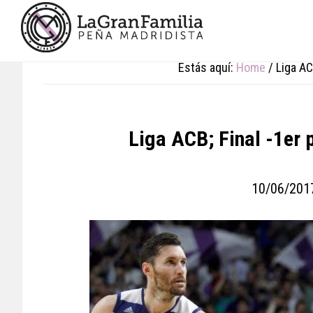
Skip
Skip
Skip
to
to
to
main
primary
footer
content
sidebar
Estás aquí:
Home
/
Liga ACB
Liga ACB; Final -1er 
10/06/201