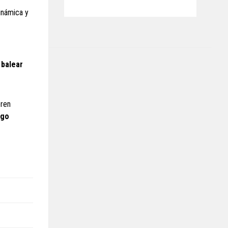
inámica y
 balear
eren
ngo