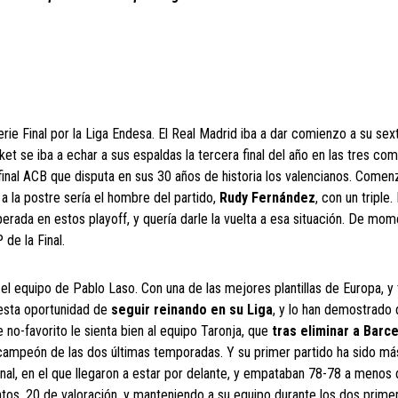
ie Final por la Liga Endesa. El Real Madrid iba a dar comienzo a su sext
t se iba a echar a sus espaldas la tercera final del año en las tres co
 final ACB que disputa en sus 30 años de historia los valencianos. Comen
a la postre sería el hombre del partido,
Rudy Fernández
, con un triple.
erada en estos playoff, y quería darle la vuelta a esa situación. De mom
de la Final.
 el equipo de Pablo Laso. Con una de las mejores plantillas de Europa, y 
 esta oportunidad de
seguir reinando en su Liga
, y lo han demostrado 
 no-favorito le sienta bien al equipo Taronja, que
tras eliminar a Barc
 al campeón de las dos últimas temporadas. Y su primer partido ha sido m
final, en el que llegaron a estar por delante, y empataban 78-78 a menos
tos, 20 de valoración, y manteniendo a su equipo durante los dos prime