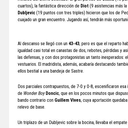
cuartos), la fantástica dirección de
Diot
(9 asistencias más la
Dubljevic
(19 puntos con tres triples) hicieron que los de Pe
cuajado un gran encuentro. Jugando así, tendrán más oportuni
Al descanso se llegó con un
43-43
, pero es que el reparto h
igualdad casi total en canastas de dos, rebotes, pérdidas y as
las defensas, y con dos protagonistas un tanto inesperados: 
vestuarios. El madridista, además, acabaría destacando tamb
ellos bestial a una bandeja de Sastre.
Dos parciales contrapuestos, de 7-0 y 0-8, escenificaron esa
de
Wonder Boy
Doncic
, que en los pocos minutos que dispuso
bando contrario con
Guillem Vives
, cuya aportación quedaba 
relevo de base.
Un triplazo de un Dubljevic sobre la bocina, llevaba el empate