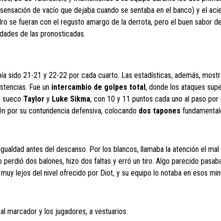
 sensación de vacío que dejaba cuando se sentaba en el banco) y el aci
dro se fueran con el regusto amargo de la derrota, pero el buen sabor d
dades de las pronosticadas.
abía sido 21-21 y 22-22 por cada cuarto. Las estadísticas, además, most
istencias. Fue un
intercambio de golpes total
, donde los ataques sup
el sueco
Taylor
y
Luke Sikma
, con 10 y 11 puntos cada uno al paso por 
ién por su contundencia defensiva, colocando
dos tapones
fundamental
 igualdad antes del descanso. Por los blancos, llamaba la atención el m
 perdió dos balones, hizo dos faltas y erró un tiro. Algo parecido pasaba
muy lejos del nivel ofrecido por Diot, y su equipo lo notaba en esos mi
 al marcador y los jugadores, a vestuarios.