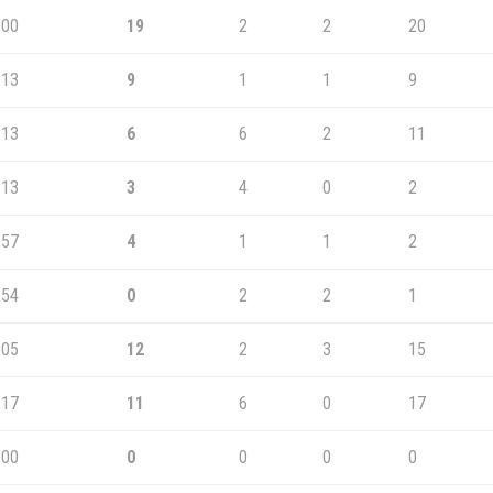
:00
19
2
2
20
:13
9
1
1
9
:13
6
6
2
11
:13
3
4
0
2
:57
4
1
1
2
:54
0
2
2
1
:05
12
2
3
15
:17
11
6
0
17
:00
0
0
0
0