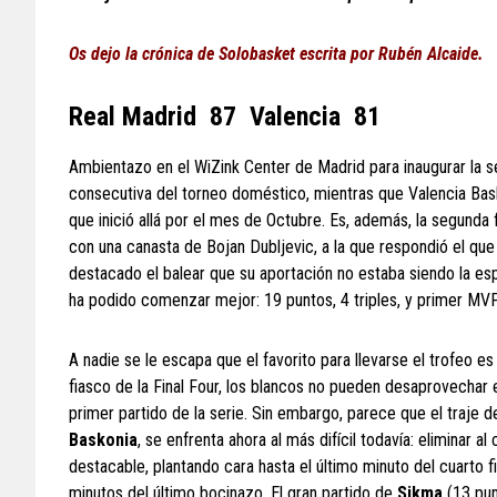
Os dejo la crónica de Solobasket escrita por Rubén Alcaide.
Real Madrid 87 Valencia 81
Ambientazo en el WiZink Center de Madrid para inaugurar la ser
consecutiva del torneo doméstico, mientras que Valencia Baske
que inició allá por el mes de Octubre. Es, además, la segunda
con una canasta de Bojan Dubljevic, a la que respondió el que 
destacado el balear que su aportación no estaba siendo la esp
ha podido comenzar mejor: 19 puntos, 4 triples, y primer MVP 
A nadie se le escapa que el favorito para llevarse el trofeo es
fiasco de la Final Four, los blancos no pueden desaprovechar
primer partido de la serie. Sin embargo, parece que el traje de
Baskonia
, se enfrenta ahora al más difícil todavía: eliminar
destacable, plantando cara hasta el último minuto del cuarto 
minutos del último bocinazo. El gran partido de
Sikma
(13 pun