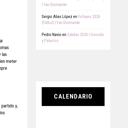
| Yan Diomande
Sergio Alias López
en
Fichajes 2026
(Fútbol) | Yan Diomande
Pedro Navio
en
Salidas 2026 | Gonzalo
ja
y Palacios
Thomas
 las
elen meter
mpre
CALENDARIO
 partido y,
dos