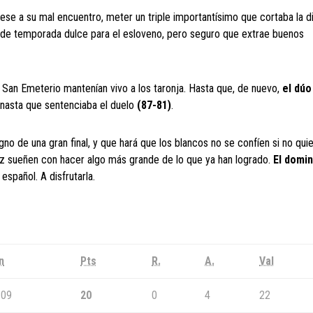
ese a su mal encuentro, meter un triple importantísimo que cortaba la d
al de temporada dulce para el esloveno, pero seguro que extrae buenos
 San Emeterio mantenían vivo a los taronja. Hasta que, de nuevo,
el dúo
canasta que sentenciaba el duelo
(87-81)
.
gno de una gran final, y que hará que los blancos no se confíen si no qui
ez sueñen con hacer algo más grande de lo que ya han logrado.
El domi
español. A disfrutarla.
n
Pts
R.
A.
Val
:09
20
0
4
22