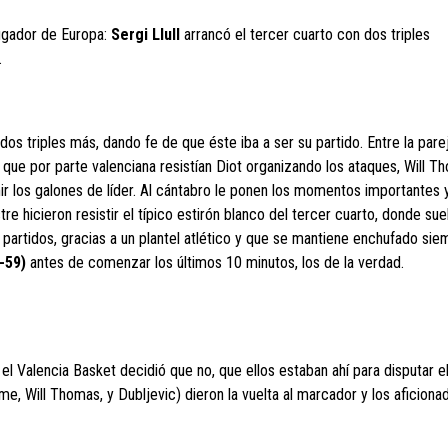
ugador de Europa:
Sergi Llull
arrancó el tercer cuarto con dos triples
.
os triples más, dando fe de que éste iba a ser su partido. Entre la pare
as que por parte valenciana resistían Diot organizando los ataques, Will 
los galones de líder. Al cántabro le ponen los momentos importantes y
tre hicieron resistir el típico estirón blanco del tercer cuarto, donde su
partidos, gracias a un plantel atlético y que se mantiene enchufado sie
-59)
antes de comenzar los últimos 10 minutos, los de la verdad.
 el Valencia Basket decidió que no, que ellos estaban ahí para disputar el
e, Will Thomas, y Dubljevic) dieron la vuelta al marcador y los aficiona