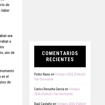
erto de
e haber
raban una
eraban a
los
es, uno de
COMENTARIOS
RECIENTES
al momento
Pedro Navio
en
Fichajes 2026 (Fútbol) |
 en el
Yan Diomande
nutos de
Carlos Revuelta Garcia
en
Fichajes
2026 (Fútbol) | Yan Diomande
Raúl Castaño
en
Fichajes 2026 (Fútbol)