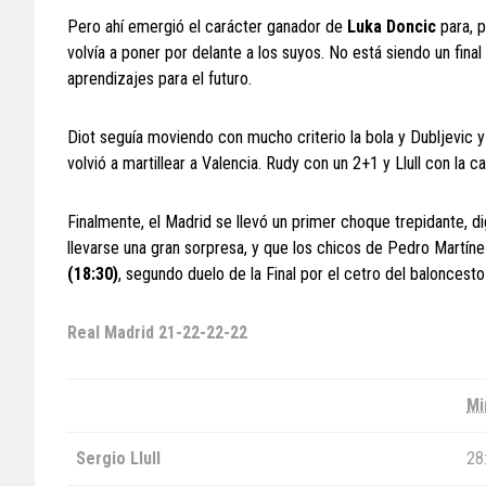
Pero ahí emergió el carácter ganador de
Luka Doncic
para, p
volvía a poner por delante a los suyos. No está siendo un fin
aprendizajes para el futuro.
Diot seguía moviendo con mucho criterio la bola y Dubljevic y
volvió a martillear a Valencia. Rudy con un 2+1 y Llull con la 
Finalmente, el Madrid se llevó un primer choque trepidante, di
llevarse una gran sorpresa, y que los chicos de Pedro Martín
(18:30)
, segundo duelo de la Final por el cetro del baloncesto 
Real Madrid
21-22-22-22
Mi
Sergio Llull
28