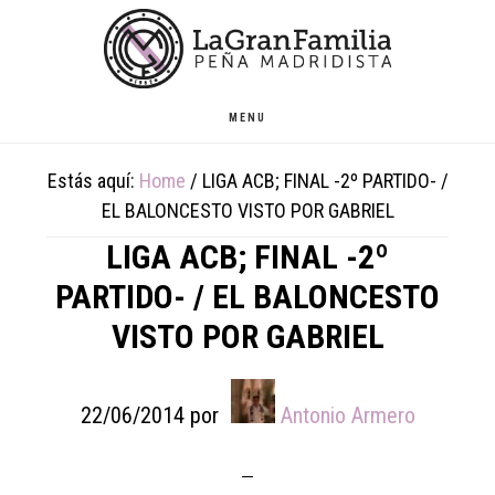
Skip
Skip
Skip
to
to
to
main
primary
footer
content
sidebar
MENU
Estás aquí:
Home
/
LIGA ACB; FINAL -2º PARTIDO- /
EL BALONCESTO VISTO POR GABRIEL
LIGA ACB; FINAL -2º
PARTIDO- / EL BALONCESTO
VISTO POR GABRIEL
22/06/2014
por
Antonio Armero