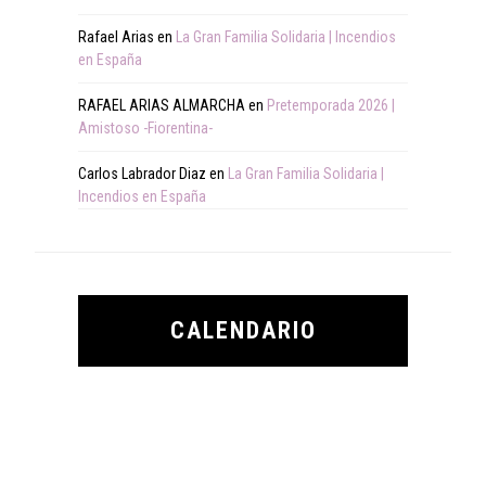
Rafael Arias
en
La Gran Familia Solidaria | Incendios
en España
RAFAEL ARIAS ALMARCHA
en
Pretemporada 2026 |
Amistoso -Fiorentina-
Carlos Labrador Diaz
en
La Gran Familia Solidaria |
Incendios en España
CALENDARIO