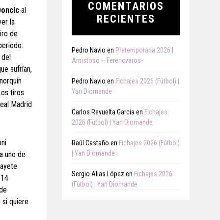
COMENTARIOS
Doncic
al
RECIENTES
ver la
iro de
periodo.
Pedro Navio
en
Pretemporada 2026 |
 del
Amistoso – Ferencvaros-
ue sufrían,
norquín
Pedro Navio
en
Fichajes 2026 (Fútbol) |
Yan Diomande
os tiros
Real Madrid
Carlos Revuelta Garcia
en
Fichajes
2026 (Fútbol) | Yan Diomande
oni
Raúl Castaño
en
Fichajes 2026 (Fútbol)
| Yan Diomande
 a uno de
fayete
Sergio Alias López
en
Fichajes 2026
 14
(Fútbol) | Yan Diomande
 de
 si quiere