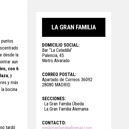
LA GRAN FAMILIA
4 puntos
DOMICILIO SOCIAL:
escentrado
Bar “La Celadilla”
ue desde la
Palencia, 45
Metro Alvarado.
ontrar aun
ivo, con 6
CORREO POSTAL:
laza
, y
Apartado de Correos 36092
ores y más
28080 MADRID.
 la bocina
SECCIONES:
· La Gran Familia Úbeda
· La Gran Familia Alemania
CONTACTO:
 no tardó
pmlagranfamilia@gmail.com