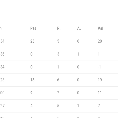
n
Pts
R.
A.
Val
:34
28
5
6
28
:36
0
3
1
1
:34
0
1
0
-1
:23
13
6
0
19
:00
9
2
0
11
:27
4
5
1
7