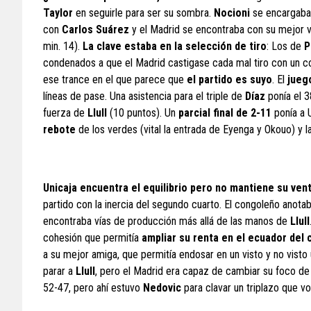
Taylor
en seguirle para ser su sombra.
Nocioni
se encargaba 
con
Carlos Suárez
y el Madrid se encontraba con su mejor ve
min. 14).
La clave estaba en la selección de tiro
: Los de
P
condenados a que el Madrid castigase cada mal tiro con un c
ese trance en el que parece que
el partido es suyo
. El
jueg
líneas de pase. Una asistencia para el triple de
Díaz
ponía el 3
fuerza de
Llull
(10 puntos). Un
parcial final de 2-11
ponía a U
rebote
de los verdes (vital la entrada de Eyenga y Okouo) y l
Unicaja encuentra el equilibrio pero no mantiene su ven
partido con la inercia del segundo cuarto. El congoleño anot
encontraba vías de producción más allá de las manos de
Llull
cohesión que permitía
ampliar su renta en el ecuador del 
a su mejor amiga, que permitía endosar en un visto y no visto
parar a
Llull
, pero el Madrid era capaz de cambiar su foco de a
52-47, pero ahí estuvo
Nedovic
para clavar un triplazo que vol