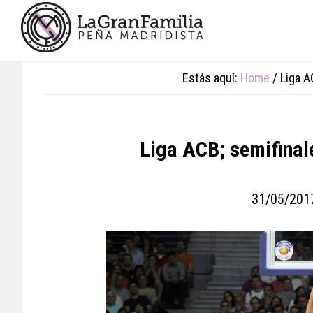
Skip
Skip
Skip
to
to
to
main
primary
footer
content
sidebar
Estás aquí:
Home
/
Liga AC
Liga ACB; semifinale
31/05/201