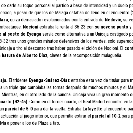
de darle su toque personal al partido a base de intensidad y un duelo p
rsión, a pesar de que los de Málaga estaban de lleno en el encuentro (
laza
, quizá demasiado revolucionados con la entrada de
Nedovic
, se v
ontraataque.
Nocioni
estiraba la renta al 36-23 con
su noveno punto
y 
o al poste de
Eyenga
servía como alternativa a un Unicaja castigado po
8-32 tras unos grandes minutos defensivos de los verdes, solo superado
nicaja a tiro al descanso tras haber pasado el ciclón de Nocioni. El
cont
a
batuta de Alberto Díaz
, claves de la recomposición malagueña.
taja.
El tridente
Eyenga-Suárez-Díaz
entraba esta vez de titular para 
aba un triple que cambiaba las tornas después de muchos minutos y el Ma
. Mientras, en el otro lado de la cancha, Unicaja vivía un gran momento d
cuarto (42-45)
. Como en el tercer cuarto, el Real Madrid encontró en la
 un
parcial de 5-0
para dar la vuelta. Entraba
Lafayette
al encuentro par
ctuación al juego interior, que permitía estirar el
parcial al 10-2
para p
vía a poner a los de Plaza a tiro.