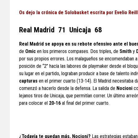
Os dejo la crónica de Solobasket escrita por Evelio Reill
R
eal Madrid 71 Unicaja 68
Real Madrid se apoya en su rebote ofensivo ante el buen
de
Omic
en los primeros compases. Dos triples, de
Smith
y
por sus propios errores. Los malagueños se encomendaban a 
posición de “2” hacía las labores de playmaker desde el bloqu
su lugar en el partido, lograban producir a base de talento indiv
capturas
en el primer cuarto (13-14). El Madrid necesitaba 
comenzó a hacerlo desde la defensa. La salida de
Nocioni
co
lejanos tiros de Unicaja, que permitían correr. Un último arre
para colocar el
20-16
al final del primer cuarto.
¿Todavía te quedan más, Nocioni?
Las estrategias estaba