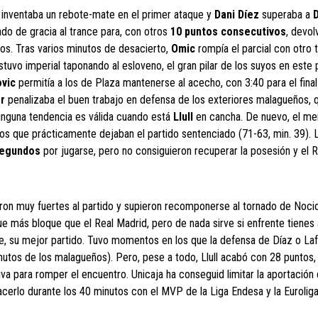
inventaba un rebote-mate en el primer ataque y
Dani Díez
superaba a
ado de gracia al trance para, con otros
10 puntos consecutivos
, devol
tos. Tras varios minutos de desacierto,
Omic
rompía el parcial con otro t
tuvo imperial taponando al esloveno, el gran pilar de los suyos en este 
vic
permitía a los de Plaza mantenerse al acecho, con 3:40 para el final
r
penalizaba el buen trabajo en defensa de los exteriores malagueños, q
inguna tendencia es válida cuando está
Llull
en cancha. De nuevo, el me
tos que prácticamente dejaban el partido sentenciado (71-63, min. 39). L
segundos
por jugarse, pero no consiguieron recuperar la posesión y el 
aron muy fuertes al partido y supieron recomponerse al tornado de Noci
fue más bloque que el Real Madrid, pero de nada sirve si enfrente tienes
, su mejor partido. Tuvo momentos en los que la defensa de Díaz o La
nutos de los malagueños). Pero, pese a todo, Llull acabó con 28 puntos,
va para romper el encuentro. Unicaja ha conseguid limitar la aportación
erlo durante los 40 minutos con el MVP de la Liga Endesa y la Euroliga