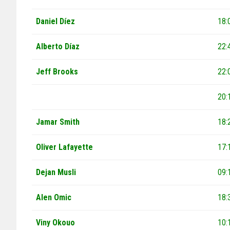
Daniel Díez
18:
Alberto Díaz
22:
Jeff Brooks
22:
20:
Jamar Smith
18:
Oliver Lafayette
17:
Dejan Musli
09:
Alen Omic
18:
Viny Okouo
10: