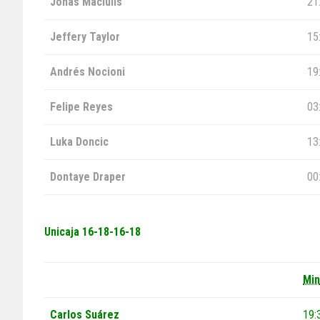
Jonas Maciulis
21
Jeffery Taylor
15
Andrés Nocioni
19
Felipe Reyes
03
Luka Doncic
13
Dontaye Draper
00
Unicaja
16-18-16-18
Min
Carlos Suárez
19: