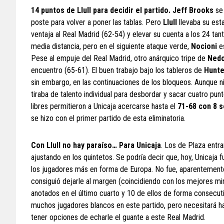
14 puntos de Llull para decidir el partido. Jeff Brooks
se 
poste para volver a poner las tablas. Pero
Llull
llevaba su est
ventaja al Real Madrid (62-54) y elevar su cuenta a los 24 tan
media distancia, pero en el siguiente ataque verde,
Nocioni
es
Pese al empuje del Real Madrid, otro anárquico tripe de
Nedo
encuentro (65-61). El buen trabajo bajo los tableros de
Hunte
sin embargo, en las continuaciones de los bloqueos. Aunque n
tiraba de talento individual para desbordar y sacar cuatro pun
libres permitieron a Unicaja acercarse hasta el
71-68 con 8 
se hizo con el primer partido de esta eliminatoria.
Con Llull no hay paraíso… Para Unicaja
. Los de Plaza entr
ajustando en los quintetos. Se podría decir que, hoy, Unicaja 
los jugadores más en forma de Europa. No fue, aparentemente
consiguió dejarle al margen (coincidiendo con los mejores mi
anotados en el último cuarto y 10 de ellos de forma consecuti
muchos jugadores blancos en este partido, pero necesitará hac
tener opciones de echarle el guante a este Real Madrid.