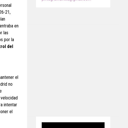
ersonal
26-21,
eían
entraba en
r las
s por la
rol del
mantener el
drid no
e
 velocidad
a intentar
oner el