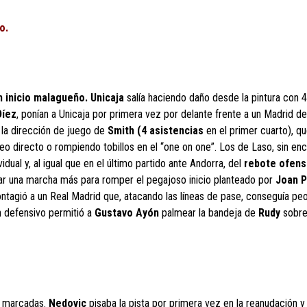
o.
 inicio malagueño. Unicaja
salía haciendo daño desde la pintura con 
Díez
, ponían a Unicaja por primera vez por delante frente a un Madrid d
la dirección de juego de
Smith (4 asistencias
en el primer cuarto), q
eo directo o rompiendo tobillos en el “one on one”. Los de Laso, sin enc
idual y, al igual que en el último partido ante Andorra, del
rebote ofens
dar una marcha más para romper el pegajoso inicio planteado por
Joan P
ntagió a un Real Madrid que, atacando las líneas de pase, conseguía pe
ón defensivo permitió a
Gustavo Ayón
palmear la bandeja de
Rudy
sobre
n marcadas.
Nedovic
pisaba la pista por primera vez en la reanudación y