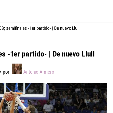
B; semifinales -1er partido- | De nuevo Llull
s -1er partido- | De nuevo Llull
7
por
Antonio Armero