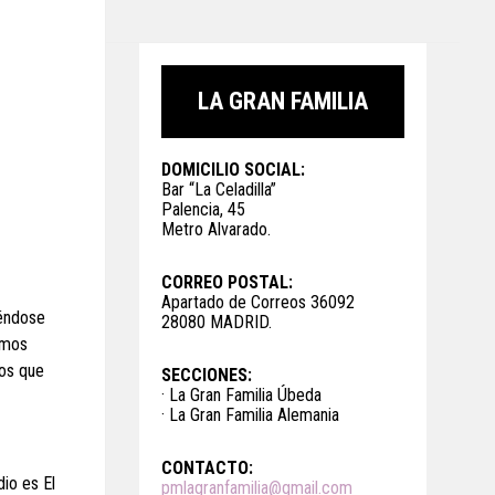
LA GRAN FAMILIA
DOMICILIO SOCIAL:
Bar “La Celadilla”
Palencia, 45
Metro Alvarado.
CORREO POSTAL:
Apartado de Correos 36092
iéndose
28080 MADRID.
temos
los que
SECCIONES:
· La Gran Familia Úbeda
· La Gran Familia Alemania
CONTACTO:
io es El
pmlagranfamilia@gmail.com