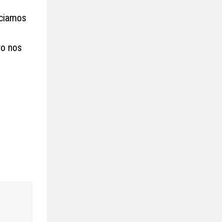
iciamos
ro nos