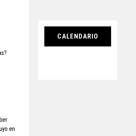
CALENDARIO
as?
ber
Buyo en