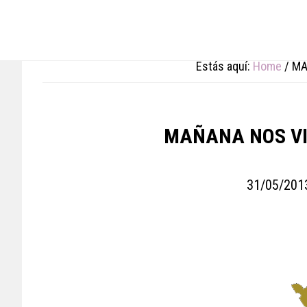
Skip
Skip
Skip
to
to
to
main
primary
footer
content
sidebar
Estás aquí:
Home
/
MA
MAÑANA NOS VI
31/05/201