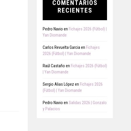
COMENTARIOS
RECIENTES
Pedro Navio
en
Fichajes 2026 (Fútbol) |
Yan Diomande
Carlos Revuelta Garcia
en
Fichajes
2026 (Fútbol) | Yan Diomande
Raúl Castaño
en
Fichajes 2026 (Fútbol)
| Yan Diomande
Sergio Alias López
en
Fichajes 2026
(Fútbol) | Yan Diomande
Pedro Navio
en
Salidas 2026 | Gonzalo
y Palacios