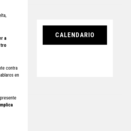
lta,
CALENDARIO
er a
atro
te contra
hablaros en
 presente
implica