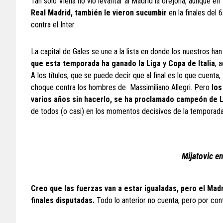
Tan solo Viena no vió levantar al Madrid la orejona, aunque e
Real Madrid, también le vieron sucumbir
en la finales del 6
contra el Inter.
La capital de Gales se une a la lista en donde los nuestros ha
que esta temporada ha ganado la Liga y Copa de Italia
, 
A los títulos, que se puede decir que al final es lo que cuenta,
choque contra los hombres de Massimiliano Allegri. Pero
los
varios años sin hacerlo, se ha proclamado campeón de 
de todos (o casi) en los momentos decisivos de la temporada,
Mijatovic en
Creo que las fuerzas van a estar igualadas, pero el Madr
finales disputadas.
Todo lo anterior no cuenta, pero por cont