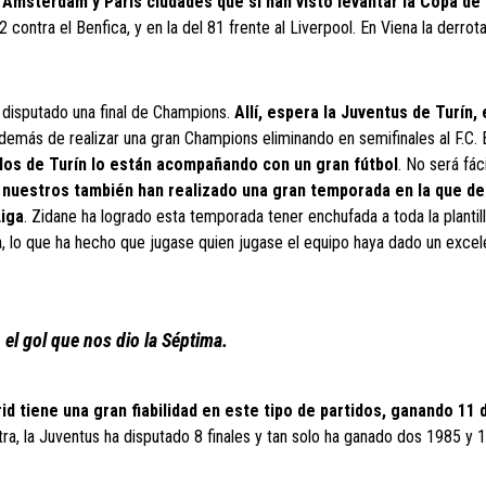
n
Amsterdam y París ciudades que si han visto levantar la Copa de 
2 contra el Benfica, y en la del 81 frente al Liverpool. En Viena la derrot
n disputado una final de Champions.
Allí, espera la Juventus de Turín,
además de realizar una gran Champions eliminando en semifinales al F.C. 
los de Turín lo están acompañando con un gran fútbol
. No será fáci
 nuestros también han realizado una gran temporada en la que d
Liga
. Zidane ha logrado esta temporada tener enchufada a toda la plantill
 lo que ha hecho que jugase quien jugase el equipo haya dado un excele
 el gol que nos dio la Séptima.
id tiene una gran fiabilidad en este tipo de partidos, ganando 11 
ra, la Juventus ha disputado 8 finales y tan solo ha ganado dos 1985 y 