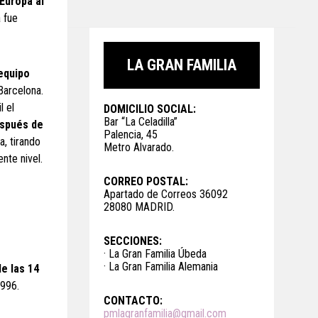
Europa al
a fue
LA GRAN FAMILIA
 equipo
Barcelona.
l el
DOMICILIO SOCIAL:
Bar “La Celadilla”
espués de
Palencia, 45
a, tirando
Metro Alvarado.
nte nivel.
CORREO POSTAL:
Apartado de Correos 36092
28080 MADRID.
SECCIONES:
· La Gran Familia Úbeda
· La Gran Familia Alemania
de las 14
1996.
CONTACTO:
pmlagranfamilia@gmail.com