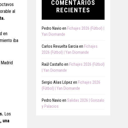
COMENTARIOS
 octavos
RECIENTES
orable al
ta.
Pedro Navio
en
Fichajes 2026 (Fútbol) |
d en
Yan Diomande
amiento iba
Carlos Revuelta Garcia
en
Fichajes
2026 (Fútbol) | Yan Diomande
l Madrid
Raúl Castaño
en
Fichajes 2026 (Fútbol)
| Yan Diomande
Sergio Alias López
en
Fichajes 2026
(Fútbol) | Yan Diomande
Pedro Navio
en
Salidas 2026 | Gonzalo
y Palacios
s.
Los
, una