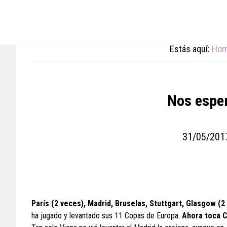
Skip
Skip
Skip
to
to
to
main
primary
footer
content
sidebar
Estás aquí:
Ho
Nos esper
31/05/201
París (2 veces), Madrid, Bruselas, Stuttgart, Glasgow (
ha jugado y levantado sus 11 Copas de Europa.
Ahora toca C