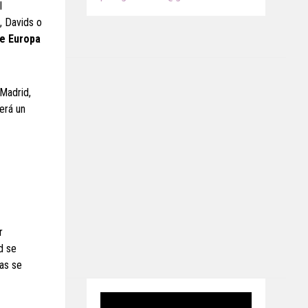
l
, Davids o
de Europa
 Madrid,
será un
r
d se
tas se