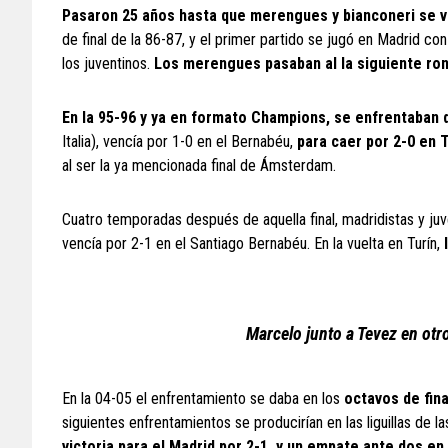
Pasaron 25 años hasta que merengues y bianconeri se v
de final de la 86-87, y el primer partido se jugó en Madrid con
los juventinos.
Los merengues pasaban al la siguiente rond
En la 95-96 y ya en formato Champions, se enfrentaban d
Italia), vencía por 1-0 en el Bernabéu,
para caer por 2-0 en T
al ser la ya mencionada final de Ámsterdam.
Cuatro temporadas después de aquella final, madridistas y juve
vencía por 2-1 en el Santiago Bernabéu. En la vuelta en Turín,
Marcelo junto a Tevez en otr
En la 04-05 el enfrentamiento se daba en los
octavos de fina
siguientes enfrentamientos se producirían en las liguillas de
victoria para el Madrid por 2-1, y un empate ante dos en 