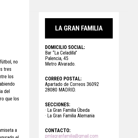
LA GRAN FAMILIA
DOMICILIO SOCIAL:
Bar “La Celadilla”
Palencia, 45
fútbol, no
Metro Alvarado.
s tres
ntre los
CORREO POSTAL:
habiendo
Apartado de Correos 36092
28080 MADRID.
ia del
ro que los
SECCIONES:
· La Gran Familia Úbeda
· La Gran Familia Alemania
amiseta a
CONTACTO:
pmlagranfamilia@gmail.com
ugurado el