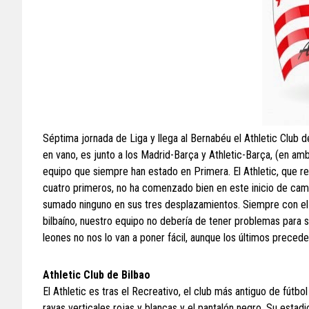
Séptima jornada de Liga y llega al Bernabéu el Athletic Club de
en vano, es junto a los Madrid-Barça y Athletic-Barça, (en amb
equipo que siempre han estado en Primera. El Athletic, que re
cuatro primeros, no ha comenzado bien en este inicio de cam
sumado ninguno en sus tres desplazamientos. Siempre con el re
bilbaíno, nuestro equipo no debería de tener problemas para s
leones no nos lo van a poner fácil, aunque los últimos precede
Athletic Club de Bilbao
El Athletic es tras el Recreativo, el club más antiguo de fútb
rayas verticales rojas y blancas y el pantalón negro. Su es