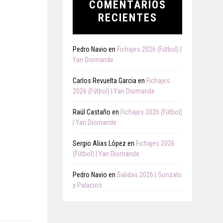
COMENTARIOS
RECIENTES
Pedro Navio
en
Fichajes 2026 (Fútbol) |
Yan Diomande
Carlos Revuelta Garcia
en
Fichajes
2026 (Fútbol) | Yan Diomande
Raúl Castaño
en
Fichajes 2026 (Fútbol)
| Yan Diomande
Sergio Alias López
en
Fichajes 2026
(Fútbol) | Yan Diomande
Pedro Navio
en
Salidas 2026 | Gonzalo
y Palacios