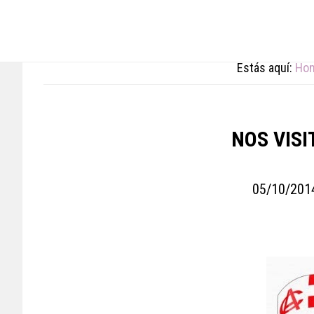
Skip
Skip
Skip
to
to
to
main
primary
footer
content
sidebar
Estás aquí:
Ho
NOS VISI
05/10/201