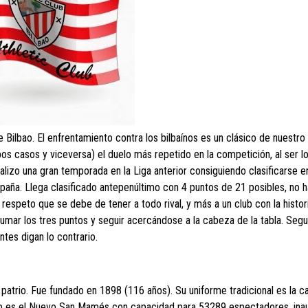
 Bilbao. El enfrentamiento contra los bilbaínos es un clásico de nuestro 
os casos y viceversa) el duelo más repetido en la competición, al ser lo
alizo una gran temporada en la Liga anterior consiguiendo clasificarse e
paña. Llega clasificado antepenúltimo con 4 puntos de 21 posibles, no 
speto que se debe de tener a todo rival, y más a un club con la histor
umar los tres puntos y seguir acercándose a la cabeza de la tabla. Segu
ntes digan lo contrario.
ol patrio. Fue fundado en 1898 (116 años). Su uniforme tradicional es la c
tadio es el Nuevo San Mamés con capacidad para 53289 espectadores, ina