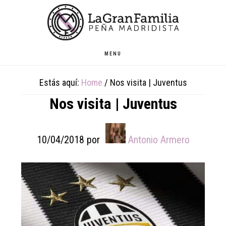
Skip
Skip
Skip
to
to
to
main
primary
footer
content
sidebar
MENU
Estás aquí:
Home
/
Nos visita | Juventus
Nos visita | Juventus
10/04/2018
por
Antonio Armero