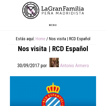
Skip
Skip
Skip
to
to
to
main
primary
footer
content
sidebar
MENU
Estás aquí:
Home
/
Nos visita | RCD Español
Nos visita | RCD Español
30/09/2017
por
Antonio Armero