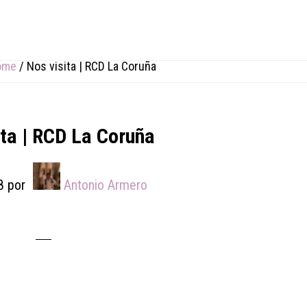
ome
/
Nos visita | RCD La Coruña
ita | RCD La Coruña
8
por
Antonio Armero