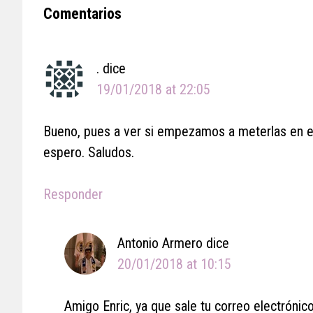
Reader
Comentarios
Interactions
.
dice
19/01/2018 at 22:05
Bueno, pues a ver si empezamos a meterlas en est
espero. Saludos.
Responder
Antonio Armero
dice
20/01/2018 at 10:15
Amigo Enric, ya que sale tu correo electrónico 