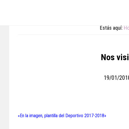
Skip
Skip
Skip
to
to
to
main
primary
footer
content
sidebar
Estás aquí:
H
Nos vis
19/01/201
«En la imagen, plantilla del Deportivo 2017-2018»