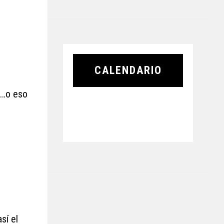
CALENDARIO
……o eso
sí el