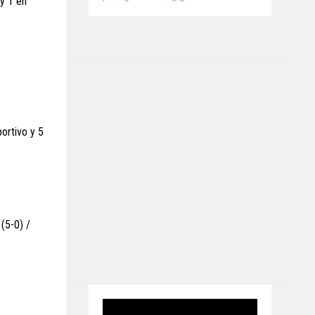
y 1 en
ortivo y 5
(5-0) /