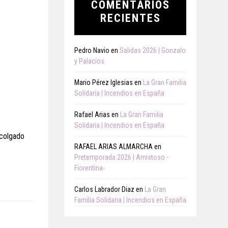
COMENTARIOS
RECIENTES
Pedro Navio
en
Salidas 2026 | Gonzalo
y Palacios
Mario Pérez Iglesias
en
La Gran Familia
Solidaria | Incendios en España
Rafael Arias
en
La Gran Familia
Solidaria | Incendios en España
 colgado
RAFAEL ARIAS ALMARCHA
en
Pretemporada 2026 | Amistoso -
Fiorentina-
Carlos Labrador Diaz
en
La Gran
Familia Solidaria | Incendios en España