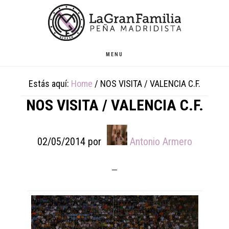
Skip
Skip
Skip
to
to
to
main
primary
footer
content
sidebar
MENU
Estás aquí:
Home
/
NOS VISITA / VALENCIA C.F.
NOS VISITA / VALENCIA C.F.
02/05/2014
por
Antonio Armero