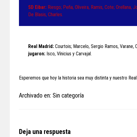
SD Eibar:
Riesgo; Peña, Oliveira, Ramis, Cote; Orellana, J
De Blasis, Charles.
Real Madrid:
Courtois; Marcelo, Sergio Ramos, Varane, 
jugaron:
Isco, Vínicius y Carvajal.
Esperemos que hoy la historia sea muy distinta y nuestro Real M
Archivado en: Sin categoría
Reader
Deja una respuesta