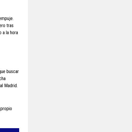
 empuje.
ero tras
 a la hora
 que buscar
cha
al Madrid.
 propio