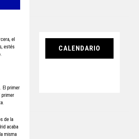
cera, el
s, estés
CALENDARIO
.
… El primer
l primer
a.
s de la
drid acaba
 la misma