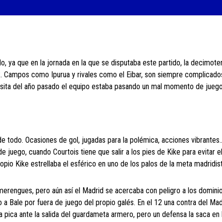
, ya que en la jornada en la que se disputaba este partido, la decimoter
2. Campos como Ipurua y rivales como el Eibar, son siempre complicado
isita del año pasado el equipo estaba pasando un mal momento de juego
 de todo. Ocasiones de gol, jugadas para la polémica, acciones vibrantes
 juego, cuando Courtois tiene que salir a los pies de Kike para evitar e
io Kike estrellaba el esférico en uno de los palos de la meta madridist
merengues, pero aún así el Madrid se acercaba con peligro a los dominio
o a Bale por fuera de juego del propio galés. En el 12 una contra del Ma
 pica ante la salida del guardameta armero, pero un defensa la saca en