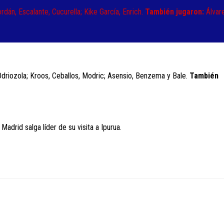
ordán, Escalante, Cucurella; Kike García, Enrich.
También jugaron:
Álvar
Odriozola; Kroos, Ceballos, Modric; Asensio, Benzema y Bale.
También
adrid salga líder de su visita a Ipurua.