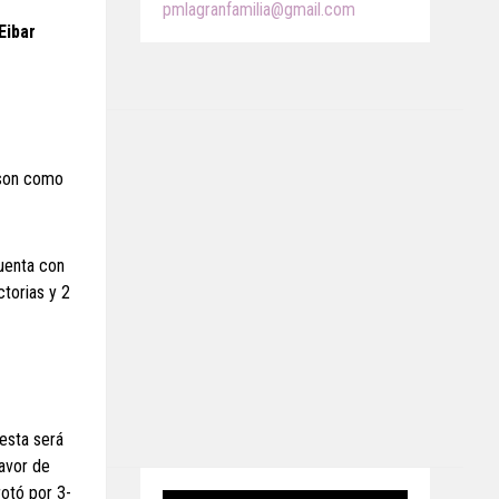
pmlagranfamilia@gmail.com
Eibar
9 son como
cuenta con
torias y 2
esta será
favor de
rotó por 3-