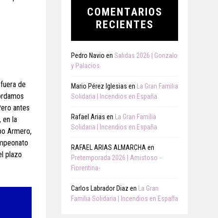
COMENTARIOS
RECIENTES
Pedro Navio
en
Salidas 2026 | Gonzalo
y Palacios
 fuera de
Mario Pérez Iglesias
en
La Gran Familia
cordamos
Solidaria | Incendios en España
Pero antes
Rafael Arias
en
La Gran Familia
 en la
Solidaria | Incendios en España
po Armero,
campeonato
RAFAEL ARIAS ALMARCHA
en
el plazo
Pretemporada 2026 | Amistoso -
Fiorentina-
Carlos Labrador Diaz
en
La Gran
Familia Solidaria | Incendios en España