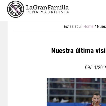
Skip
Skip
Skip
to
to
to
main
primary
footer
content
sidebar
Estás aquí:
Home
/
Nuest
Nuestra última vis
09/11/201