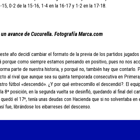
4-15, 0-2 de la 15-16, 1-4 en la 16-17 y 1-2 en la 17-18.
r un avance de Cucurella. Fotografía Marca.com
 este año decidí cambiar el formato de la previa de los partidos jugados
izá porque como siempre estamos pensando en positivo, pues no nos a
ma parte de nuestra historia, y porqué no, también hay que contarlo. 
cto al rival que aunque sea su quinta temporada consecutiva en Primera,
ro fútbol «descendió». ¿Y por qué entrecomillo el descendió?. El equi
 la 8ª posición, en la segunda vuelta se desinfló, quedando al final del 
e quedó el 17º, tenía unas deudas con Hacienda que si no solventaba en 
así fue, librándose los eibarreses del descenso.