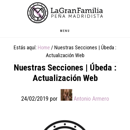
Skip
Skip
Skip
to
to
to
main
primary
footer
content
sidebar
MENU
Estás aquí:
Home
/
Nuestras Secciones | Úbeda :
Actualización Web
Nuestras Secciones | Úbeda :
Actualización Web
24/02/2019
por
Antonio Armero