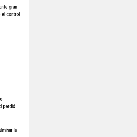
ante gran
 el control
do
id perdió
lminar la