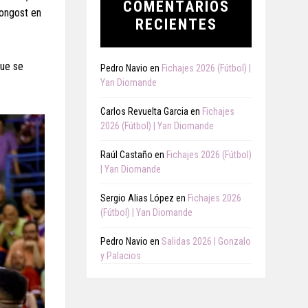
COMENTARIOS
Congost en
RECIENTES
que se
Pedro Navio
en
Fichajes 2026 (Fútbol) |
Yan Diomande
Carlos Revuelta Garcia
en
Fichajes
2026 (Fútbol) | Yan Diomande
Raúl Castaño
en
Fichajes 2026 (Fútbol)
| Yan Diomande
Sergio Alias López
en
Fichajes 2026
(Fútbol) | Yan Diomande
Pedro Navio
en
Salidas 2026 | Gonzalo
y Palacios