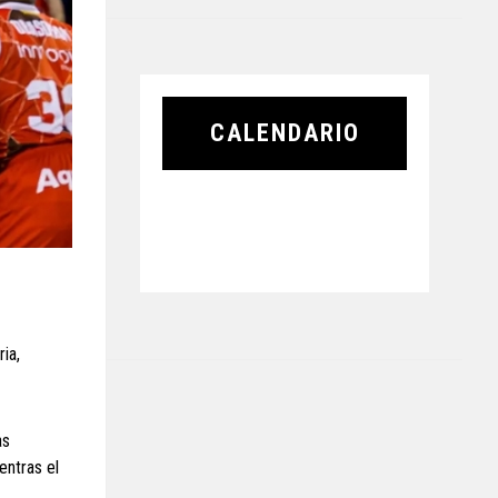
CALENDARIO
ia,
as
entras el