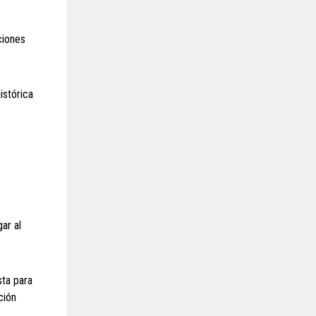
ciones
istórica
ar al
sta para
ción