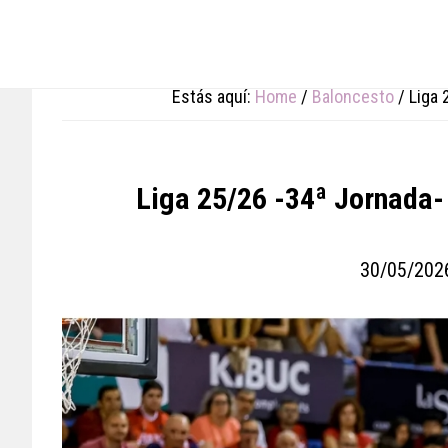
Skip
Skip
Skip
to
to
to
main
primary
footer
content
sidebar
Estás aquí:
Home
/
Baloncesto
/
Liga 
Liga 25/26 -34ª Jornada- 
30/05/202