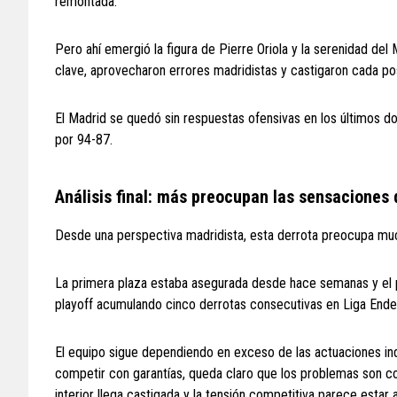
remontada.
Pero ahí emergió la figura de Pierre Oriola y la serenidad d
clave, aprovecharon errores madridistas y castigaron cada po
El Madrid se quedó sin respuestas ofensivas en los últimos dos 
por 94-87.
Análisis final: más preocupan las sensaciones 
Desde una perspectiva madridista, esta derrota preocupa much
La primera plaza estaba asegurada desde hace semanas y el par
playoff acumulando cinco derrotas consecutivas en Liga Ende
El equipo sigue dependiendo en exceso de las actuaciones ind
competir con garantías, queda claro que los problemas son col
interior llega castigada y la tensión competitiva parece esta