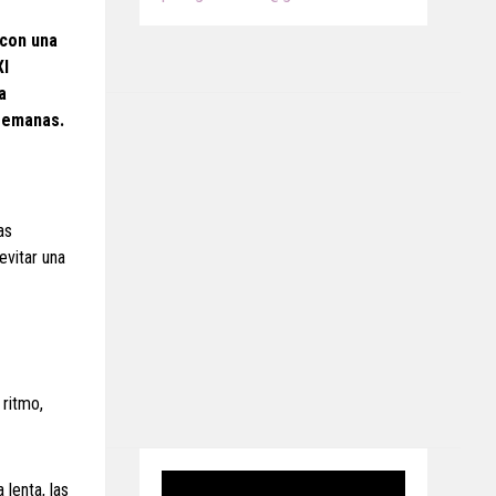
 con una
I
a
 semanas.
as
evitar una
 ritmo,
lenta, las