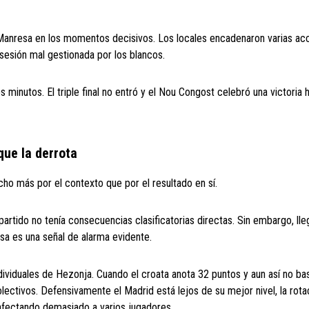
el Manresa en los momentos decisivos. Los locales encadenaron varias ac
sesión mal gestionada por los blancos.
minutos. El triple final no entró y el Nou Congost celebró una victoria h
que la derrota
o más por el contexto que por el resultado en sí.
tido no tenía consecuencias clasificatorias directas. Sin embargo, lleg
sa es una señal de alarma evidente.
ividuales de Hezonja. Cuando el croata anota 32 puntos y aun así no ba
ectivos. Defensivamente el Madrid está lejos de su mejor nivel, la rota
r afectando demasiado a varios jugadores.