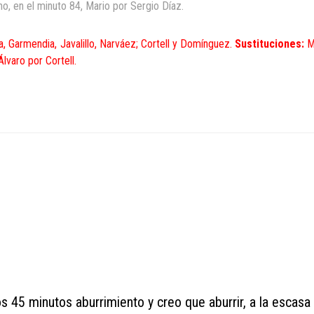
, en el minuto 84, Mario por Sergio Díaz.
a, Garmendia, Javalillo, Narváez; Cortell y Domínguez.
Sustituciones:
Mi
lvaro por Cortell.
s 45 minutos aburrimiento y creo que aburrir, a la escasa