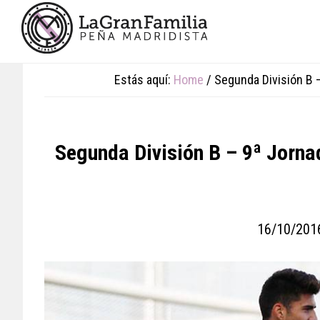
Skip
Skip
Skip
to
to
to
main
primary
footer
content
sidebar
Estás aquí:
Home
/
Segunda División B –
Segunda División B – 9ª Jornad
16/10/201