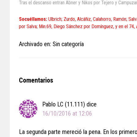
Tras el descanso entran Abner y Nikos por Tejero y Campuzano
Socuéllamos:
Ulbrich; Zurdo, Alcáñiz, Calahorro, Ramón; Salv
por Salva; Min.69, Diego Sánchez por Domínguez, y en el 74, Á
Archivado en: Sin categoría
Reader
Comentarios
Interactions
Pablo LC (11.111)
dice
16/10/2016 at 12:06
La segunda parte mereció la pena. En los primero