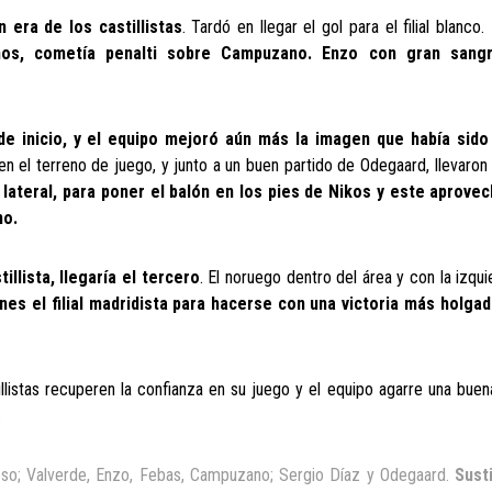
 era de los castillistas
. Tardó en llegar el gol para el filial blanco.
mos, cometía penalti sobre Campuzano. Enzo con gran sangr
de inicio, y el equipo mejoró aún más la imagen que había sido
 el terreno de juego, y junto a un buen partido de Odegaard, llevaron al 
 lateral, para poner el balón en los pies de Nikos y este aprove
no.
llista, llegaría el tercero
. El noruego dentro del área y con la izqui
es el filial madridista para hacerse con una victoria más holgad
tillistas recuperen la confianza en su juego y el equipo agarre una bue
.
moso; Valverde, Enzo, Febas, Campuzano; Sergio Díaz y Odegaard.
Sust