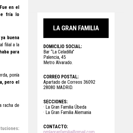
Fue en el
e fría lo
LA GRAN FAMILIA
 ya buena
filial a la
DOMICILIO SOCIAL:
chaba para
Bar “La Celadilla”
Palencia, 45
Metro Alvarado.
erda, ponía
CORREO POSTAL:
a, pero el
Apartado de Correos 36092
28080 MADRID.
SECCIONES:
na racha de
· La Gran Familia Úbeda
· La Gran Familia Alemania
CONTACTO:
ituciones:
pmlagranfamilia@gmail.com