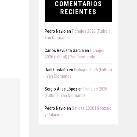
COMENTARIOS
RECIENTES
Pedro Navio
en
Fichajes 2026 (Fútbol) |
Yan Diomande
Carlos Revuelta Garcia
en
Fichajes
2026 (Fútbol) | Yan Diomande
Raúl Castaño
en
Fichajes 2026 (Fútbol)
| Yan Diomande
Sergio Alias López
en
Fichajes 2026
(Fútbol) | Yan Diomande
Pedro Navio
en
Salidas 2026 | Gonzalo
y Palacios