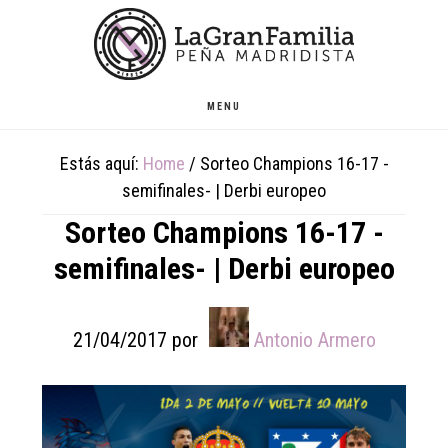
Skip
Skip
Skip
to
to
to
main
primary
footer
content
sidebar
MENU
Estás aquí:
Home
/
Sorteo Champions 16-17 -
semifinales- | Derbi europeo
Sorteo Champions 16-17 -
semifinales- | Derbi europeo
21/04/2017
por
Antonio Armero