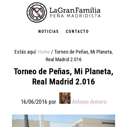
Skip
Skip
Skip
to
to
to
main
primary
footer
content
sidebar
NOTICIAS
CONTACTO
Estás aquí:
Home
/
Torneo de Peñas, Mi Planeta,
Real Madrid 2.016
Torneo de Peñas, Mi Planeta,
Real Madrid 2.016
16/06/2016
por
Antonio Armero