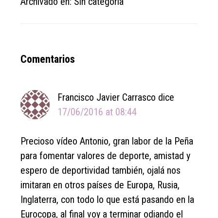
Archivado en: Sin categoría
Reader
Comentarios
Interactions
Francisco Javier Carrasco
dice
17/06/2016 at 08:44
Precioso vídeo Antonio, gran labor de la Peña
para fomentar valores de deporte, amistad y
espero de deportividad también, ojalá nos
imitaran en otros países de Europa, Rusia,
Inglaterra, con todo lo que está pasando en la
Eurocopa, al final voy a terminar odiando el