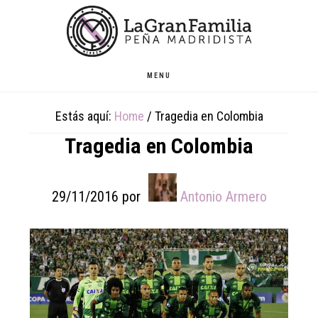
Skip
Skip
Skip
to
to
to
main
primary
footer
content
sidebar
MENU
Estás aquí:
Home
/
Tragedia en Colombia
Tragedia en Colombia
29/11/2016
por
Antonio Armero