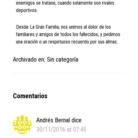
enemigos se tratase, cuando solamente son rivales
deportivos.
Desde La Gran Familia, nos unimos al dolor de los
familiares y amigos de todos los fallecidos, y pedimos
una oración o un respetuoso recuerdo por sus almas.
Archivado en: Sin categoría
Reader
Comentarios
Interactions
Andrés Bernal
dice
30/11/2016 at 07:45