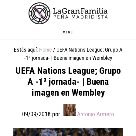
Skip
Skip
Skip
to
to
to
main
primary
footer
content
sidebar
MENU
Estás aquí:
Home
/
UEFA Nations League; Grupo A
-1ª jornada- | Buena imagen en Wembley
UEFA Nations League; Grupo
A -1ª jornada- | Buena
imagen en Wembley
09/09/2018
por
Antonio Armero