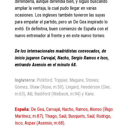
defenderla, aunque defendía bien, y siguió buscando
ampliar la ventaja, la cual pudo llegar en varias
ocasiones. Los ingleses también tuvieron las suyas
para empatar el partido, pero un De Gea inspirado lo
evitó. En definitiva, buen comienzo de España con el
nuevo entrenador al frente y en este nuevo torneo.
De los internacionales madridistas convocados, de
inicio jugaron Carvajal, Nacho, Sergio Ramos e Isco,
entrando Asensio en el minuto 68.
Inglaterra:
Pickford; Trippier, Maguire, Stones;
Gomez, Shaw (Rose, m.50), Lingard, Henderson (Dier,
m.63), Alli; Rashford (Welbeck, m.94) y Kane.
España:
De Gea, Carvajal, Nacho, Ramos, Alonso (Íñigo
Martínez, m.87); Thiago, Saúl, Busquets, Saúl; Rodrigo,
Isco, Aspas (Asensio, m.68).