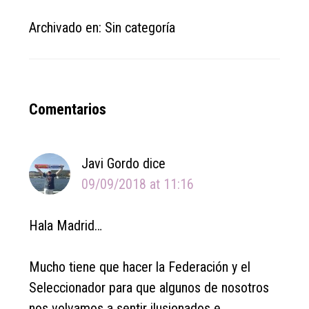
Archivado en: Sin categoría
Reader
Comentarios
Interactions
Javi Gordo
dice
09/09/2018 at 11:16
Hala Madrid…
Mucho tiene que hacer la Federación y el
Seleccionador para que algunos de nosotros
nos volvamos a sentir ilusionados e