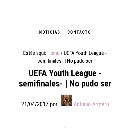
Skip
Skip
Skip
to
to
to
main
primary
footer
content
sidebar
NOTICIAS
CONTACTO
Estás aquí:
Home
/
UEFA Youth League -
semifinales- | No pudo ser
UEFA Youth League -
semifinales- | No pudo ser
21/04/2017
por
Antonio Armero