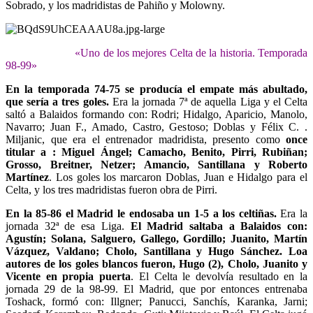
Sobrado, y los madridistas de Pahiño y Molowny.
«Uno de los mejores Celta de la historia. Temporada
98-99»
En la temporada 74-75 se producía el empate más abultado,
que sería a tres goles.
Era la jornada 7ª de aquella Liga y el Celta
saltó a Balaidos formando con: Rodri; Hidalgo, Aparicio, Manolo,
Navarro; Juan F., Amado, Castro, Gestoso; Doblas y Félix C. .
Miljanic, que era el entrenador madridista, presento como
once
titular a : Miguel Ángel; Camacho, Benito, Pirri, Rubiñan;
Grosso, Breitner, Netzer; Amancio, Santillana y Roberto
Martínez
. Los goles los marcaron Doblas, Juan e Hidalgo para el
Celta, y los tres madridistas fueron obra de Pirri.
En la 85-86 el Madrid le endosaba un 1-5 a los celtiñas.
Era la
jornada 32ª de esa Liga.
El Madrid saltaba a Balaidos con:
Agustín; Solana, Salguero, Gallego, Gordillo; Juanito, Martín
Vázquez, Valdano; Cholo, Santillana y Hugo Sánchez. Loa
autores de los goles blancos fueron, Hugo (2), Cholo, Juanito y
Vicente en propia puerta
. El Celta le devolvía resultado en la
jornada 29 de la 98-99. El Madrid, que por entonces entrenaba
Toshack, formó con: Illgner; Panucci, Sanchís, Karanka, Jarni;