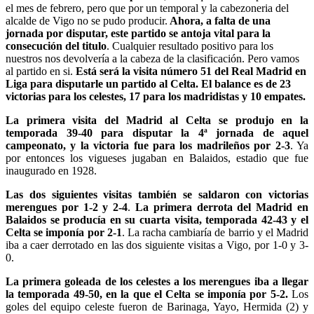
el mes de febrero, pero que por un temporal y la cabezoneria del
alcalde de Vigo no se pudo producir.
Ahora, a falta de una
jornada por disputar, este partido se antoja vital para la
consecución del titulo
. Cualquier resultado positivo para los
nuestros nos devolvería a la cabeza de la clasificación. Pero vamos
al partido en si.
Está será la visita número 51 del Real Madrid en
Liga para disputarle un partido al Celta. El balance es de 23
victorias para los celestes, 17 para los madridistas y 10 empates.
La primera visita del Madrid al Celta se produjo en la
temporada 39-40 para disputar la 4ª jornada de aquel
campeonato, y la victoria fue para los madrileños por 2-3
. Ya
por entonces los vigueses jugaban en Balaidos, estadio que fue
inaugurado en 1928.
Las dos siguientes visitas también se saldaron con victorias
merengues por 1-2 y 2-4
.
La primera derrota del Madrid en
Balaidos se producía en su cuarta visita, temporada 42-43 y el
Celta se imponía por 2-1
. La racha cambiaría de barrio y el Madrid
iba a caer derrotado en las dos siguiente visitas a Vigo, por 1-0 y 3-
0.
La primera goleada de los celestes a los merengues iba a llegar
la temporada 49-50, en la que el Celta se imponía por 5-2.
Los
goles del equipo celeste fueron de Barinaga, Yayo, Hermida (2) y