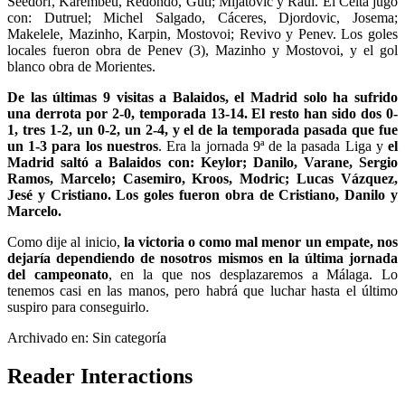
Seedorf, Karembeu, Redondo, Guti; Mijatovic y Raúl. El Celta jugó
con: Dutruel; Michel Salgado, Cáceres, Djordovic, Josema;
Makelele, Mazinho, Karpin, Mostovoi; Revivo y Penev. Los goles
locales fueron obra de Penev (3), Mazinho y Mostovoi, y el gol
blanco obra de Morientes.
De las últimas 9 visitas a Balaidos, el Madrid solo ha sufrido
una derrota por 2-0, temporada 13-14. El resto han sido dos 0-
1, tres 1-2, un 0-2, un 2-4, y el de la temporada pasada que fue
un 1-3 para los nuestros
. Era la jornada 9ª de la pasada Liga y
el
Madrid saltó a Balaidos con: Keylor; Danilo, Varane, Sergio
Ramos, Marcelo; Casemiro, Kroos, Modric; Lucas Vázquez,
Jesé y Cristiano. Los goles fueron obra de Cristiano, Danilo y
Marcelo.
Como dije al inicio,
la victoria o como mal menor un empate, nos
dejaría dependiendo de nosotros mismos en la última jornada
del campeonato
, en la que nos desplazaremos a Málaga. Lo
tenemos casi en las manos, pero habrá que luchar hasta el último
suspiro para conseguirlo.
Archivado en: Sin categoría
Reader Interactions