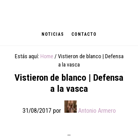
Skip
Skip
Skip
to
to
to
main
primary
footer
content
sidebar
NOTICIAS
CONTACTO
Estás aquí:
Home
/
Vistieron de blanco | Defensa
a la vasca
Vistieron de blanco | Defensa
a la vasca
31/08/2017
por
Antonio Armero