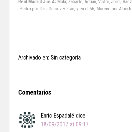
Real Madrid Juv. A:
Mola; Zabarte, Adrián, Victor, Jordi; Bae
Pedro por Dani Gómez y Fran, y en el 66, Moreno por Alberto
Archivado en: Sin categoría
Reader
Comentarios
Interactions
Enric Espadalé
dice
18/09/2017 at 09:17