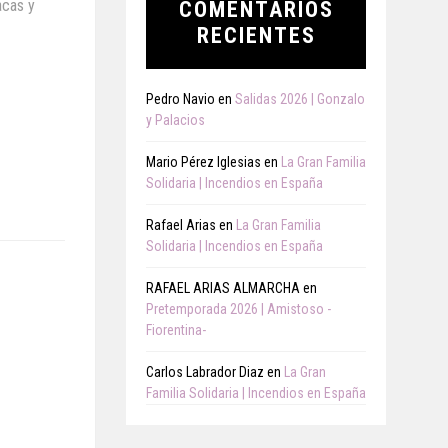
acas y
COMENTARIOS
RECIENTES
Pedro Navio
en
Salidas 2026 | Gonzalo
y Palacios
Mario Pérez Iglesias
en
La Gran Familia
Solidaria | Incendios en España
Rafael Arias
en
La Gran Familia
Solidaria | Incendios en España
RAFAEL ARIAS ALMARCHA
en
Pretemporada 2026 | Amistoso -
Fiorentina-
Carlos Labrador Diaz
en
La Gran
Familia Solidaria | Incendios en España