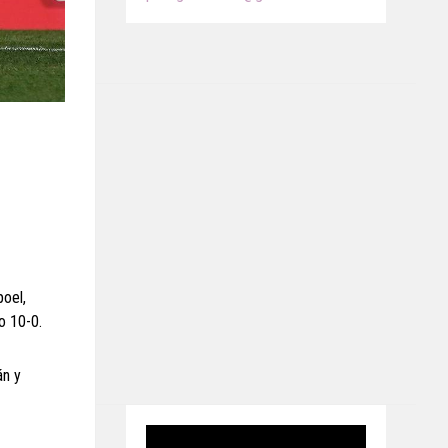
poel,
o 10-0.
án y