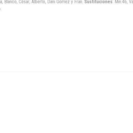
za, Blanco, César; Alberto, Dani Gómez y Fran.
Sustituciones
: Min.46, V
.