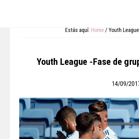
Skip
Skip
Skip
to
to
to
main
primary
footer
content
sidebar
Estás aquí:
Home
/
Youth League 
Youth League -Fase de grup
14/09/201