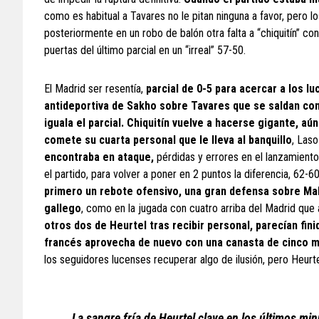
como es habitual a Tavares no le pitan ninguna a favor, pero lo
posteriormente en un robo de balón otra falta a “chiquitín” con
puertas del último parcial en un “irreal” 57-50.
El Madrid ser resentía,
parcial de 0-5 para acercar a los l
antideportiva de Sakho sobre Tavares que se saldan con d
iguala el parcial. Chiquitín vuelve a hacerse gigante, aú
comete su cuarta personal que le lleva al banquillo
, Las
encontraba en ataque,
pérdidas y errores en el lanzamient
el partido, para volver a poner en 2 puntos la diferencia, 62-6
primero un rebote ofensivo, una gran defensa sobre Mal
gallego
, como en la jugada con cuatro arriba del Madrid que
otros dos de Heurtel tras recibir personal, parecían fin
francés aprovecha de nuevo con una canasta de cinco me
los seguidores lucenses recuperar algo de ilusión, pero Heurtel
La sangre fría de Heurtel clave en los últimos minu