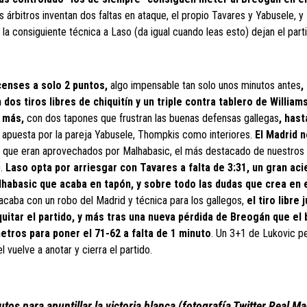
s árbitros inventan dos faltas en ataque, el propio Tavares y Yabusele, y
 la consiguiente técnica a Laso (da igual cuando leas esto) dejan el parti
ucenses a solo 2 puntos,
algo impensable tan solo unos minutos antes
,
os tiros libres de chiquitín y un triple contra tablero de Willia
n más,
con dos tapones que frustran las buenas defensas gallegas
, hast
o apuesta por la pareja Yabusele, Thompkis como interiores.
El Madrid 
o que eran aprovechados por Malhabasic, el más destacado de nuestros 
0.
Laso opta por arriesgar con Tavares a falta de 3:31, un gran aci
habasic que acaba en tapón, y sobre todo las dudas que crea en 
 acaba con un robo del Madrid y técnica para los gallegos,
el tiro libre 
iquitar el partido, y más tras una nueva pérdida de Breogán que el
tros para poner el 71-62 a falta de 1 minuto
. Un 3+1 de Lukovic p
 vuelve a anotar y cierra el partido.
tos para apuntillar la victoria blanca (fotografía Twitter Real Ma