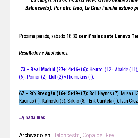
Baloncesto). Por otro lado, La Gran Familia estuvo 
Próxima parada, sábado 18:30
semifinales ante Lenovo Te
Resultados y Anotadores.
73 – Real Madrid (27+14+16+16):
Heurtel (12), Abalde (11)
(5), Poirier (2), Llull (2) yThompkins (-).
67 – Río Breogán (16+15+19+17):
Bell Haynes (7), Musa (13)
Kacinas (-), Kalinoski (5), Sakho (8, , Erik Quintela (-), Iván Cruz
…y nada más
Archivado en:
Baloncesto
,
Copa del Rey