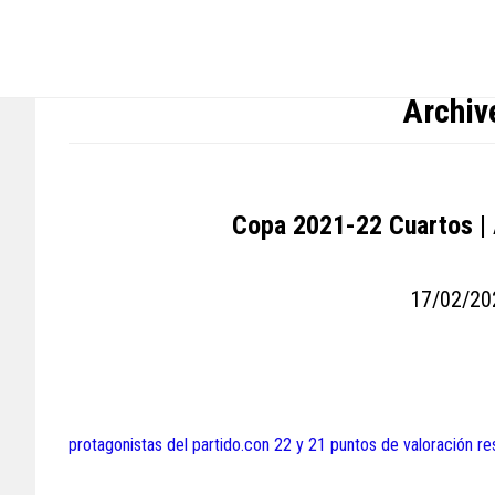
Skip
Skip
Skip
to
to
to
main
primary
footer
content
sidebar
Archiv
Copa 2021-22 Cuartos | 
17/02/20
protagonistas del partido.con 22 y 21 puntos de valoración r