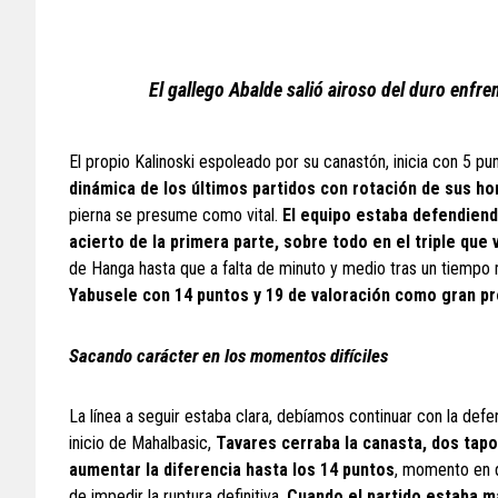
El gallego Abalde salió airoso del duro enfr
El propio Kalinoski espoleado por su canastón, inicia con 5 p
dinámica de los últimos partidos con rotación de sus h
pierna se presume como vital.
El equipo estaba defendiendo
acierto de la primera parte, sobre todo en el triple qu
de Hanga hasta que a falta de minuto y medio tras un tiempo 
Yabusele con 14 puntos y 19 de valoración como gran pr
Sacando carácter en los momentos difíciles
La línea a seguir estaba clara, debíamos continuar con la defe
inicio de Mahalbasic,
Tavares cerraba la canasta, dos tapo
aumentar la diferencia hasta los 14 puntos
, momento en q
de impedir la ruptura definitiva.
Cuando el partido estaba m