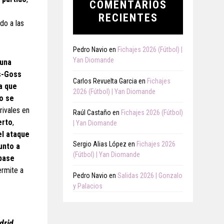
COMENTARIOS
RECIENTES
do a las
Pedro Navio
en
Fichajes 2026 (Fútbol) |
Yan Diomande
 una
ms-Goss
Carlos Revuelta Garcia
en
Fichajes
a que
2026 (Fútbol) | Yan Diomande
no se
rivales en
Raúl Castaño
en
Fichajes 2026 (Fútbol)
erto
,
| Yan Diomande
el ataque
Sergio Alias López
en
Fichajes 2026
junto a
(Fútbol) | Yan Diomande
 base
ermite a
Pedro Navio
en
Salidas 2026 | Gonzalo
y Palacios
drid