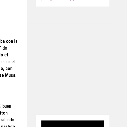
ba con la
” de
do el
 el inicial
so, con
nse Musa
.
al buen
iten
tratando
 partido
,