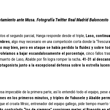
entamiento ante Musa. Fotografía Twitter Real Madrid Baloncesto
untos el segundo parcial, Hanga responde desde el triple,
Laso, continua
ombres
, algo muy necesario en una competición corta donde la “frescura
 muy bien, pero en ataque se había perdido la fluidez y sobre to
e volvíamos a bajar escandalosamente el porcentaje
, cinco fallos tras
muerto de Laso, Abalde por fin logra romper la racha
. 41-31 al descan
otagonista junto a la excepcional defensa sobre la estrella luce
nsa impecable de la primera parte, así lo entendió todo el equipo, pese 
nes en los primeros minutos, y triples de Yabusele y Abalde perm
ue el croata Mrsic, entrenador del equipo gallego, pide tiempo muerto 
ás controlado “los de siempre” consiguen meter al Breogán en el