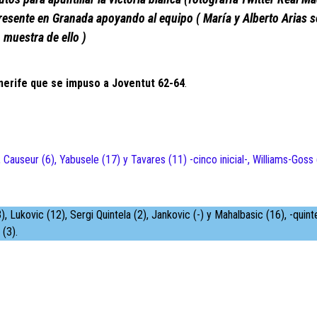
presente en Granada apoyando al equipo ( María y Alberto Arias 
muestra de ello )
nerife que se impuso a Joventut 62-64
.
, Causeur (6), Yabusele (17) y Tavares (11) -cinco inicial-, Williams-Goss
, Lukovic (12), Sergi Quintela (2), Jankovic (-) y Mahalbasic (16), -quinte
 (3).