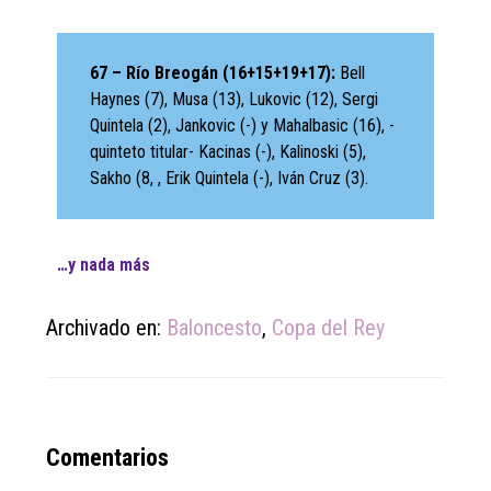
67 – Río Breogán (16+15+19+17):
Bell
Haynes (7), Musa (13), Lukovic (12), Sergi
Quintela (2), Jankovic (-) y Mahalbasic (16), -
quinteto titular- Kacinas (-), Kalinoski (5),
Sakho (8, , Erik Quintela (-), Iván Cruz (3).
…y nada más
Archivado en:
Baloncesto
,
Copa del Rey
Reader
Comentarios
Interactions