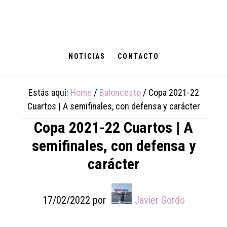
Skip
Skip
Skip
to
to
to
main
primary
footer
content
sidebar
NOTICIAS
CONTACTO
Estás aquí:
Home
/
Baloncesto
/
Copa 2021-22
Cuartos | A semifinales, con defensa y carácter
Copa 2021-22 Cuartos | A
semifinales, con defensa y
carácter
17/02/2022
por
Javier Gordo