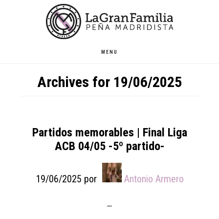
Skip
Skip
Skip
to
to
to
main
primary
footer
content
sidebar
MENU
Archives for 19/06/2025
Partidos memorables | Final Liga
ACB 04/05 -5º partido-
19/06/2025
por
Antonio Armero